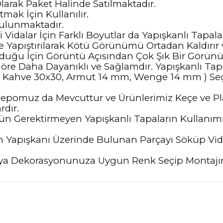
larak Paket Halinde Satılmaktadır.
mak İçin Kullanılır.
ulunmaktadır.
ki Vidalar İçin Farklı Boyutlar da Yapışkanlı Tap
ne Yapıştırılarak Kötü Görünümü Ortadan Kaldırır 
lduğu İçin Görüntü Açısından Çok Şık Bir Görünü
öre Daha Dayanıklı ve Sağlamdır. Yapışkanlı Tap
Kahve 30x30, Armut 14 mm, Wenge 14 mm ) Seçen
epomuz da Mevcuttur ve Ürünlerimiz Keçe ve Pla
dır.
rün Gerektirmeyen Yapışkanlı Tapaların Kullanım
 Yapışkanı Üzerinde Bulunan Parçayı Söküp Vid
lya Dekorasyonunuza Uygun Renk Seçip Montajın
nularda yetersiz gördüğünüz noktaları öneri formunu kullanarak tarafımız
Ürünü Değerlendirerek Müşterilerimize Deneyiminizden Bahsedin🤩