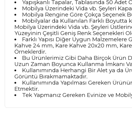
Yapışkanlı Tapalar, Tablasında 50 Adet O
Mobilya Üzerindeki Vida vb. Şeyleri Kapat
Mobilya Rengine Göre Çokça Seçenek B
Mobilyalar da Kullanılan Farklı Boyutta 
Mobilya Üzerindeki Vida vb. Şeyleri Üstleri
Yüzeyinin Çeşitli Geniş Renk Seçenekleri O
Farklı Yapısı Diğer Uygun Malzemelere G
Kahve 24 mm, Kare Kahve 20x20 mm, Kare 
Örneklerdir.
Bu Ürünlerimiz Gibi Daha Birçok Ürün D
Uzun Zaman Boyunca Kullanma İmkanı Var
Kullanımında Herhangi Bir Alet ya da Ü
Görüntü Bırakmamaktadır.
Kullanımında Yapılması Gereken Ürünün
Etmektir.
Tek Yapmanız Gereken Evinize ve Mobi
Bu ürünün fiyat bilgisi, resim, ürün açıklamalarında ve diğer ko
Görüş ve önerileriniz için teşekkür ederiz.