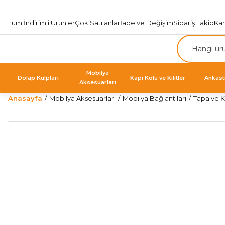
Tüm İndirimli Ürünler
Çok Satılanlar
İade ve Değişim
Sipariş Takip
Ka
Mobilya
Dolap Kulpları
Kapı Kolu ve Kilitler
Ankast
Aksesuarları
Anasayfa
Mobilya Aksesuarları
Mobilya Bağlantıları
Tapa ve K