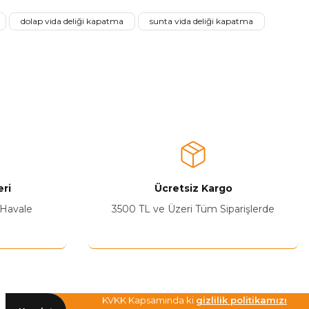
dolap vida deliği kapatma
sunta vida deliği kapatma
ri
Ücretsiz Kargo
 Havale
3500 TL ve Üzeri Tüm Siparişlerde
KVKK Kapsamında ki
gizlilik politikamızı