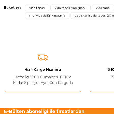
Etiketler :
vida tapası
vida tapası yapışkanlı
vida tapa
Ürün resmi kalitesiz, bozuk veya görüntülenemiyor.
mdf vida deliği kapatma
yapışkanlı vida tapası 20
Ürün açıklamasında eksik bilgiler bulunuyor.
Sitenize Pek Güvenemedim
Ürün fiyatı diğer sitelerden daha pahalı.
Bu ürüne benzer farklı alternatifler olmalı.
Hızlı Kargo Hizmeti
%10
Hafta İçi 15:00 Cumartesi 11.00'e
25
Kadar Siparişler Aynı Gün Kargoda
E-Bülten aboneliği ile fırsatlardan