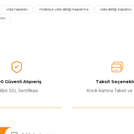
vida tapaları
mobilya vida deliği kapatma
vida deliği kapatıcı
Ürünü Değerlendir
 mm
0 Güvenli Alışveriş
Taksit Seçenekle
Yetkiliye Gönder
6bit SSL Sertifikası
Kredi Kartına Taksit ve