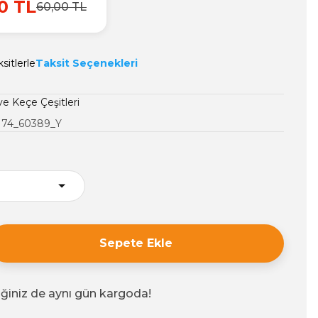
0 TL
60,00 TL
sitlerle
Taksit Seçenekleri
ve Keçe Çeşitleri
174_60389_Y
Sepete Ekle
iğiniz de aynı gün kargoda!