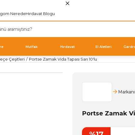
rgom Nerede
Hırdavat Blogu
re
Mutfak
Hırdavat
El Aletleri
Gardr
eçe Çeşitleri
Portse Zamak Vida Tapası Sarı 10'lu
Markanı
Portse Zamak Vid
%17