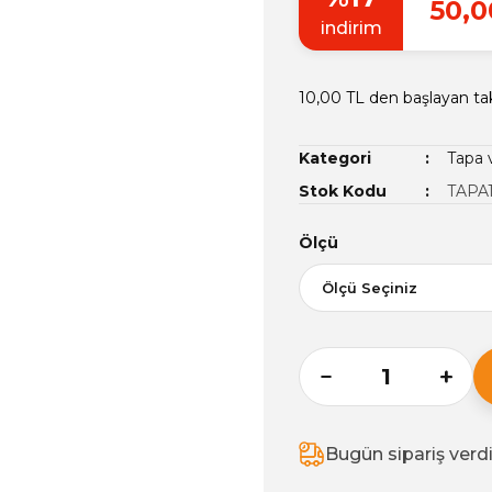
50,0
indirim
10,00 TL den başlayan tak
Kategori
Tapa 
Stok Kodu
TAPA
Ölçü
Bugün sipariş verd