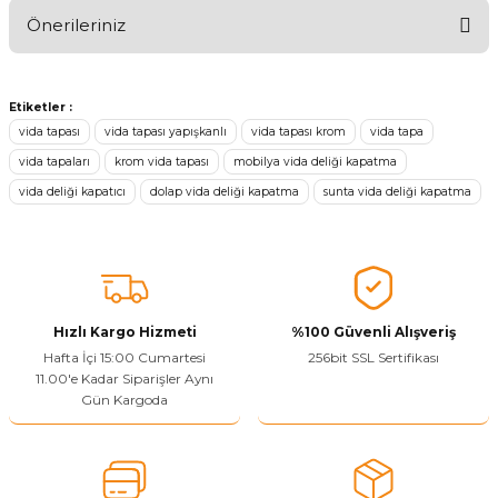
Önerileriniz
Ürünü Değerlendir
Bu ürünün fiyat bilgisi, resim, ürün açıklamalarında ve diğer
konularda yetersiz gördüğünüz noktaları öneri formunu kullanarak
Etiketler :
tarafımıza iletebilirsiniz.
vida tapası
vida tapası yapışkanlı
vida tapası krom
vida tapa
Görüş ve önerileriniz için teşekkür ederiz.
vida tapaları
krom vida tapası
mobilya vida deliği kapatma
vida deliği kapatıcı
dolap vida deliği kapatma
sunta vida deliği kapatma
Ürün resmi kalitesiz, bozuk veya görüntülenemiyor.
Ürün açıklamasında eksik bilgiler bulunuyor.
Sitenize Pek Güvenemedim
Ürün fiyatı diğer sitelerden daha pahalı.
Bu ürüne benzer farklı alternatifler olmalı.
Hızlı Kargo Hizmeti
%100 Güvenli Alışveriş
Hafta İçi 15:00 Cumartesi
256bit SSL Sertifikası
11.00'e Kadar Siparişler Aynı
Gün Kargoda
Yetkiliye Gönder