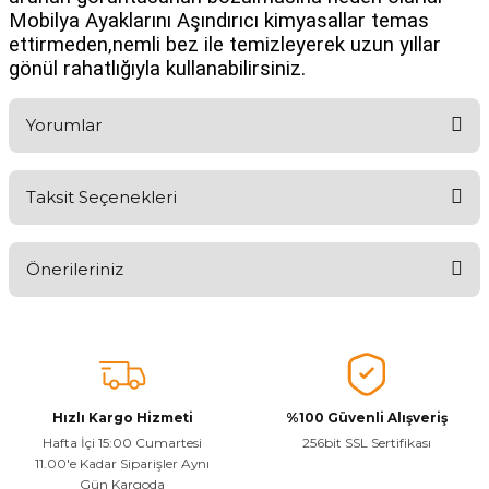
Mobilya Ayaklarını Aşındırıcı kimyasallar temas
ettirmeden,nemli bez ile temizleyerek uzun yıllar
gönül rahatlığıyla kullanabilirsiniz.
Yorumlar
Taksit Seçenekleri
Ürünü Değerlendirerek Müşterilerimize Deneyiminizden Bahsedin
🤩
Önerileriniz
Ürünü Değerlendir
Bu ürünün fiyat bilgisi, resim, ürün açıklamalarında ve diğer
konularda yetersiz gördüğünüz noktaları öneri formunu kullanarak
tarafımıza iletebilirsiniz.
Görüş ve önerileriniz için teşekkür ederiz.
Hızlı Kargo Hizmeti
%100 Güvenli Alışveriş
Ürün resmi kalitesiz, bozuk veya görüntülenemiyor.
Hafta İçi 15:00 Cumartesi
256bit SSL Sertifikası
11.00'e Kadar Siparişler Aynı
Ürün açıklamasında eksik bilgiler bulunuyor.
Gün Kargoda