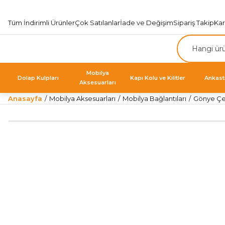
Tüm İndirimli Ürünler
Çok Satılanlar
İade ve Değişim
Sipariş Takip
Ka
Mobilya
Dolap Kulpları
Kapı Kolu ve Kilitler
Ankast
Aksesuarları
Anasayfa
Mobilya Aksesuarları
Mobilya Bağlantıları
Gönye Çeş