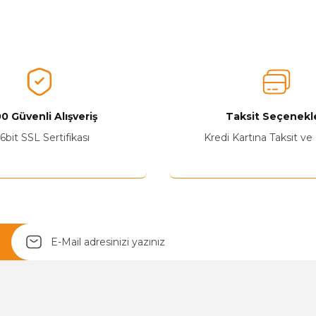
nularda yetersiz gördüğünüz noktaları öneri formunu kullanarak tarafımız
Ürünü Değerlendirerek Müşterilerimize Deneyiminizden Bahsedin🤩
Ürünü Değerlendir
0 Güvenli Alışveriş
Taksit Seçenekle
6bit SSL Sertifikası
Kredi Kartına Taksit ve
Yetkiliye Gönder