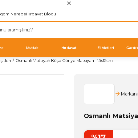
rgom Nerede
Hırdavat Blogu
re
Mutfak
Hırdavat
El Aletleri
Gardr
itleri
Osmanlı Matsiyah Köşe Gönye Matsiyah - 15x15cm
Markanı
Osmanlı Matsiya
%17