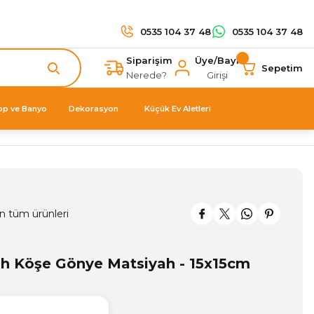
0535 104 37 48
0535 104 37 48
Siparişim
Üye/Bayi
Sepetim
Nerede?
Girişi
op ve Banyo
Dekorasyon
Küçük Ev Aletleri
n tüm ürünleri
h Köşe Gönye Matsiyah - 15x15cm