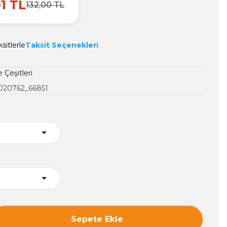
01 TL
132,00 TL
sitlerle
Taksit Seçenekleri
 Çeşitleri
20762_66851
Sepete Ekle