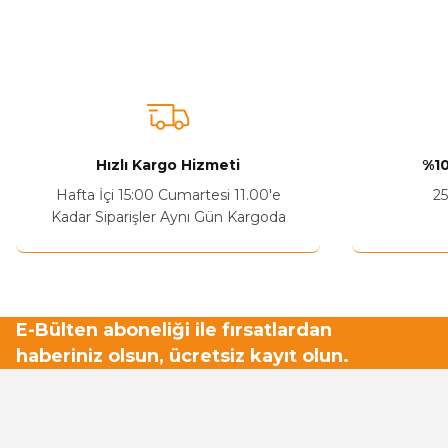
Bu ürünün fiyat bilgisi, resim, ürün açıklamalarında ve diğer ko
Görüş ve önerileriniz için teşekkür ederiz.
Ürün resmi kalitesiz, bozuk veya görüntülenemiyor.
Ürün açıklamasında eksik bilgiler bulunuyor.
Sitenize Pek Güvenemedim
Hızlı Kargo Hizmeti
%10
Ürün fiyatı diğer sitelerden daha pahalı.
Hafta İçi 15:00 Cumartesi 11.00'e
25
Bu ürüne benzer farklı alternatifler olmalı.
Kadar Siparişler Aynı Gün Kargoda
E-Bülten aboneliği ile fırsatlardan
haberiniz olsun, ücretsiz kayıt olun.