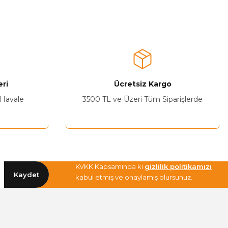
a iletebilirsiniz.
ri
Ücretsiz Kargo
 Havale
3500 TL ve Üzeri Tüm Siparişlerde
KVKK Kapsamında ki
gizlilik politikamızı
Kaydet
kabul etmiş ve onaylamış olursunuz.