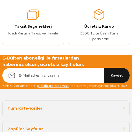
Ürün fiyatı diğer sitelerden daha pahalı.
Bu ürüne benzer farklı alternatifler olmalı.
Taksit Seçenekleri
Ücretsiz Kargo
Kredi Kartına Taksit ve Havale
3500 TL ve Üzeri Tüm
Siparişlerde
Yetkiliye Gönder
E-Bülten aboneliği ile fırsatlardan
haberiniz olsun, ücretsiz kayıt olun.
Kaydet
KVKK Kapsamında ki
gizlilik politikamızı
kabul etmiş ve onaylamış olursunuz.
Tüm Kategoriler
Popüler Sayfalar