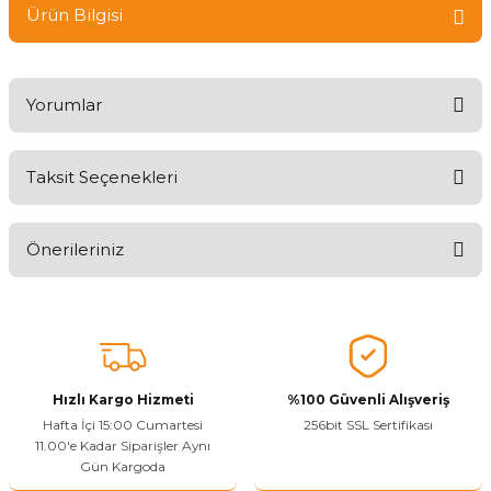
Ürün Bilgisi
Yorumlar
Taksit Seçenekleri
Ürünü Değerlendirerek Müşterilerimize Deneyiminizden Bahsedin
🤩
Önerileriniz
Ürünü Değerlendir
Bu ürünün fiyat bilgisi, resim, ürün açıklamalarında ve diğer
konularda yetersiz gördüğünüz noktaları öneri formunu kullanarak
tarafımıza iletebilirsiniz.
Görüş ve önerileriniz için teşekkür ederiz.
Hızlı Kargo Hizmeti
%100 Güvenli Alışveriş
Ürün resmi kalitesiz, bozuk veya görüntülenemiyor.
Hafta İçi 15:00 Cumartesi
256bit SSL Sertifikası
11.00'e Kadar Siparişler Aynı
Ürün açıklamasında eksik bilgiler bulunuyor.
Gün Kargoda
Sitenize Pek Güvenemedim