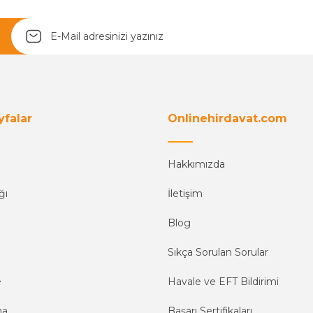
Yetkiliye Gönder
yfalar
Onlinehirdavat.com
Hakkımızda
ğı
İletişim
Blog
Sıkça Sorulan Sorular
e
Havale ve EFT Bildirimi
ma
Başarı Sertifikaları