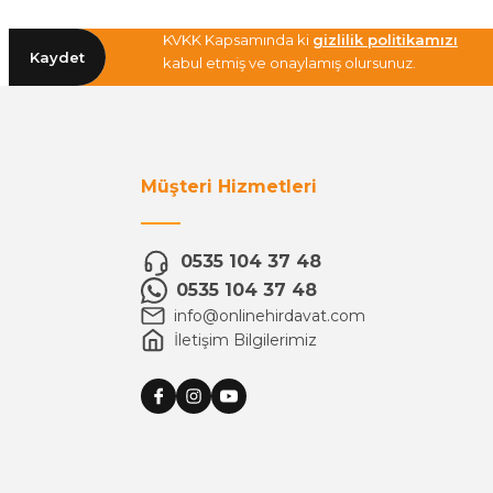
KVKK Kapsamında ki
gizlilik politikamızı
Kaydet
kabul etmiş ve onaylamış olursunuz.
Müşteri Hizmetleri
0535 104 37 48
0535 104 37 48
info@onlinehirdavat.com
İletişim Bilgilerimiz