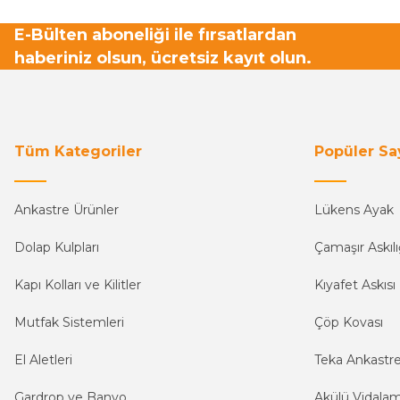
E-Bülten aboneliği ile fırsatlardan
haberiniz olsun, ücretsiz kayıt olun.
Tüm Kategoriler
Popüler Sa
Ankastre Ürünler
Lükens Ayak
Dolap Kulpları
Çamaşır Askılı
Kapı Kolları ve Kilitler
Kıyafet Askısı
Mutfak Sistemleri
Çöp Kovası
El Aletleri
Teka Ankastr
Gardrop ve Banyo
Akülü Vidala