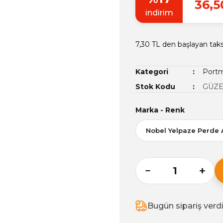
36,5
indirim
7,30 TL den başlayan taksi
Kategori
Portm
Stok Kodu
GÜZE
Marka - Renk
Bugün sipariş verd