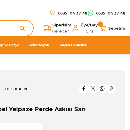
0535 104 37 48
0535 104 37 48
Siparişim
Üye/Bayi
Sepetim
Nerede?
Girişi
op ve Banyo
Dekorasyon
Küçük Ev Aletleri
n tüm ürünleri
el Yelpaze Perde Askısı Sarı