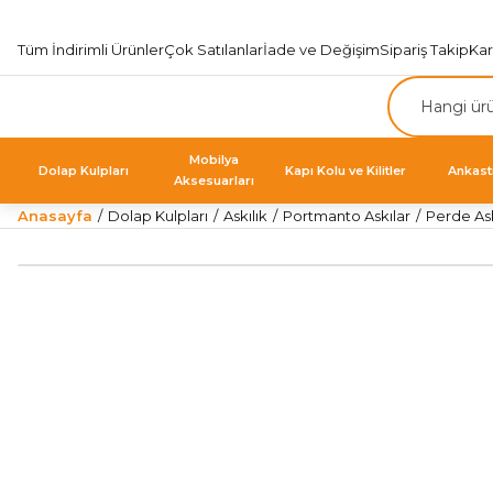
Tüm İndirimli Ürünler
Çok Satılanlar
İade ve Değişim
Sipariş Takip
Ka
Mobilya
Dolap Kulpları
Kapı Kolu ve Kilitler
Ankast
Aksesuarları
Anasayfa
Dolap Kulpları
Askılık
Portmanto Askılar
Perde Ask