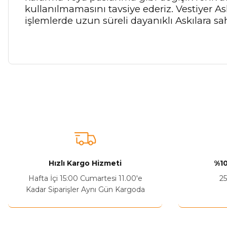
kullanılmamasını tavsiye ederiz. Vestiyer As
işlemlerde uzun süreli dayanıklı Askılara s
Bu ürünün fiyat bilgisi, resim, ürün açıklamalarında ve diğer ko
Görüş ve önerileriniz için teşekkür ederiz.
Ürün resmi kalitesiz, bozuk veya görüntülenemiyor.
Ürün açıklamasında eksik bilgiler bulunuyor.
Sitenize Pek Güvenemedim
Hızlı Kargo Hizmeti
%10
Ürün fiyatı diğer sitelerden daha pahalı.
Hafta İçi 15:00 Cumartesi 11.00'e
25
Bu ürüne benzer farklı alternatifler olmalı.
Kadar Siparişler Aynı Gün Kargoda