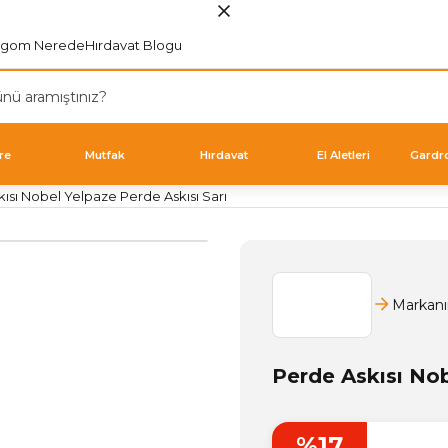
rgom Nerede
Hırdavat Blogu
re
Mutfak
Hırdavat
El Aletleri
Gardr
ısı Nobel Yelpaze Perde Askısı Sarı
Markanı
Perde Askısı Nob
%17