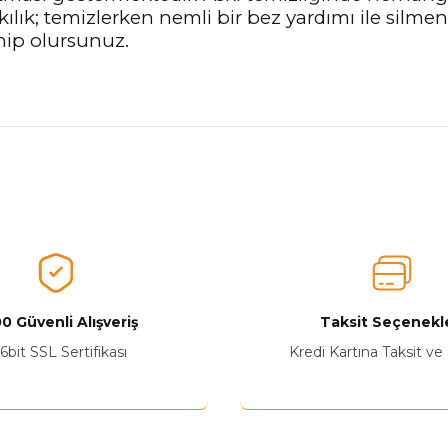
kılık; temizlerken nemli bir bez yardımı ile silme
ahip olursunuz.
nularda yetersiz gördüğünüz noktaları öneri formunu kullanarak tarafımız
Ürünü Değerlendirerek Müşterilerimize Deneyiminizden Bahsedin🤩
Ürünü Değerlendir
0 Güvenli Alışveriş
Taksit Seçenekle
6bit SSL Sertifikası
Kredi Kartına Taksit ve