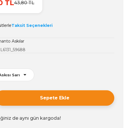
0 TL
43,80 TL
tlerle
Taksit Seçenekleri
anto Askılar
L6131_59688
Sepete Ekle
iğiniz de aynı gün kargoda!