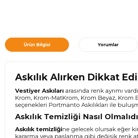
Ürün Bilgisi
Yorumlar
Askılık Alırken Dikkat Ed
Vestiyer Askıları
arasında renk ayrımı vardır
Krom, Krom-MatKrom, Krom Beyaz, Krom Beya
seçenekleri Portmanto Askılıkları ile buluş
Askılık Temizliği Nasıl Olmalıdı
Askılık temizliği
ne gelecek olursak eğer ki
kararma veya paslanma gibi değişik renk a