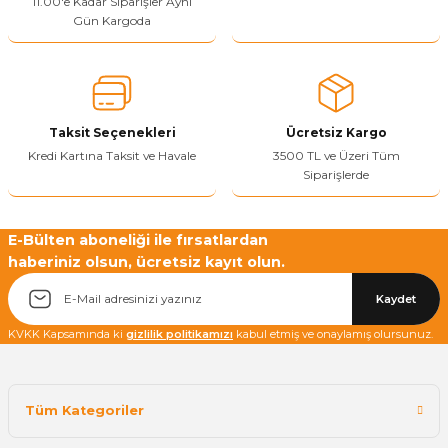
11.00'e Kadar Siparişler Aynı
Ürün açıklamasında eksik bilgiler bulunuyor.
Gün Kargoda
Sitenize Pek Güvenemedim
Ürün fiyatı diğer sitelerden daha pahalı.
Bu ürüne benzer farklı alternatifler olmalı.
Taksit Seçenekleri
Ücretsiz Kargo
Kredi Kartına Taksit ve Havale
3500 TL ve Üzeri Tüm
Siparişlerde
Yetkiliye Gönder
E-Bülten aboneliği ile fırsatlardan
haberiniz olsun, ücretsiz kayıt olun.
Kaydet
KVKK Kapsamında ki
gizlilik politikamızı
kabul etmiş ve onaylamış olursunuz.
Tüm Kategoriler