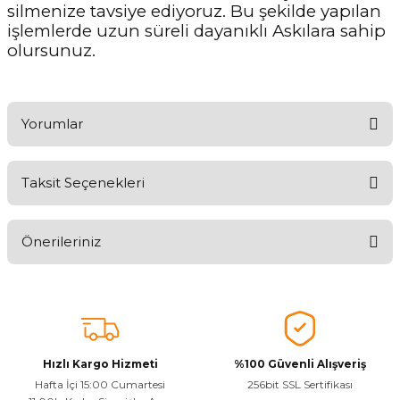
silmenize tavsiye ediyoruz. Bu şekilde yapılan
işlemlerde uzun süreli dayanıklı Askılara sahip
olursunuz.
Yorumlar
Taksit Seçenekleri
Ürünü Değerlendirerek Müşterilerimize Deneyiminizden Bahsedin
🤩
Önerileriniz
Ürünü Değerlendir
Bu ürünün fiyat bilgisi, resim, ürün açıklamalarında ve diğer
konularda yetersiz gördüğünüz noktaları öneri formunu kullanarak
tarafımıza iletebilirsiniz.
Görüş ve önerileriniz için teşekkür ederiz.
Hızlı Kargo Hizmeti
%100 Güvenli Alışveriş
Ürün resmi kalitesiz, bozuk veya görüntülenemiyor.
Hafta İçi 15:00 Cumartesi
256bit SSL Sertifikası