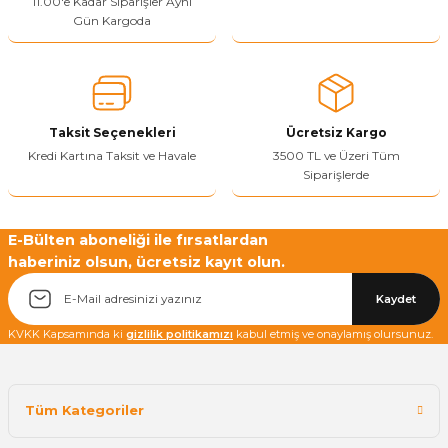
11.00'e Kadar Siparişler Aynı
Ürün açıklamasında eksik bilgiler bulunuyor.
Gün Kargoda
Sitenize Pek Güvenemedim
Ürün fiyatı diğer sitelerden daha pahalı.
Bu ürüne benzer farklı alternatifler olmalı.
Taksit Seçenekleri
Ücretsiz Kargo
Kredi Kartına Taksit ve Havale
3500 TL ve Üzeri Tüm
Siparişlerde
Yetkiliye Gönder
E-Bülten aboneliği ile fırsatlardan
haberiniz olsun, ücretsiz kayıt olun.
Kaydet
KVKK Kapsamında ki
gizlilik politikamızı
kabul etmiş ve onaylamış olursunuz.
Tüm Kategoriler