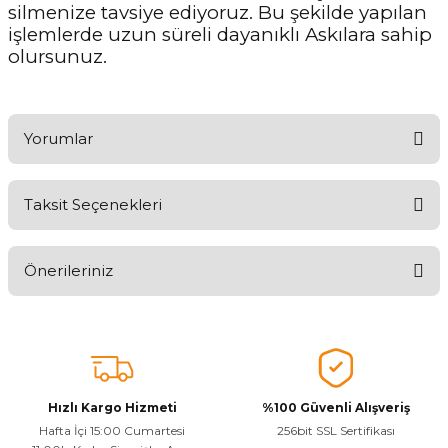
silmenize tavsiye ediyoruz. Bu şekilde yapılan
işlemlerde uzun süreli dayanıklı Askılara sahip
olursunuz.
Yorumlar
Taksit Seçenekleri
Ürünü Değerlendirerek Müşterilerimize Deneyiminizden Bahsedin
🤩
Önerileriniz
Ürünü Değerlendir
Bu ürünün fiyat bilgisi, resim, ürün açıklamalarında ve diğer
konularda yetersiz gördüğünüz noktaları öneri formunu kullanarak
tarafımıza iletebilirsiniz.
Görüş ve önerileriniz için teşekkür ederiz.
Hızlı Kargo Hizmeti
%100 Güvenli Alışveriş
Ürün resmi kalitesiz, bozuk veya görüntülenemiyor.
Hafta İçi 15:00 Cumartesi
256bit SSL Sertifikası