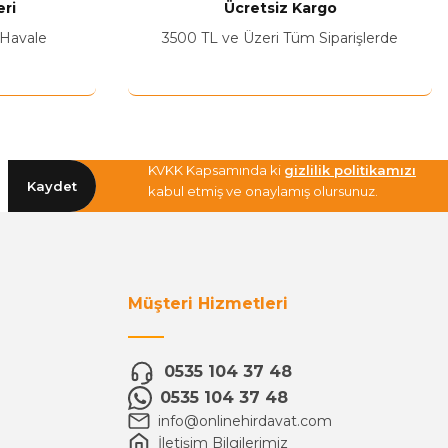
ri
Ücretsiz Kargo
 Havale
3500 TL ve Üzeri Tüm Siparişlerde
KVKK Kapsamında ki
gizlilik politikamızı
Kaydet
kabul etmiş ve onaylamış olursunuz.
Müşteri Hizmetleri
0535 104 37 48
0535 104 37 48
info@onlinehirdavat.com
İletişim Bilgilerimiz