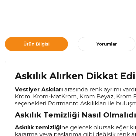
Ürün Bilgisi
Yorumlar
Askılık Alırken Dikkat Ed
Vestiyer Askıları
arasında renk ayrımı vardır
Krom, Krom-MatKrom, Krom Beyaz, Krom Beya
seçenekleri Portmanto Askılıkları ile buluş
Askılık Temizliği Nasıl Olmalıdı
Askılık temizliği
ne gelecek olursak eğer ki
kararma veya paslanma gibi değişik renk a