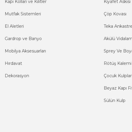
Kapı Kolları ve Kilitler
Kıyafet Askısı
Mutfak Sistemleri
Çöp Kovası
El Aletleri
Teka Ankastr
Gardrop ve Banyo
Akülü Vidala
Mobilya Aksesuarları
Sprey Ve Boya
Hırdavat
Rötüş Kalemi
Dekorasyon
Çocuk Kulplar
Beyaz Kapı Fit
Sülün Kulp