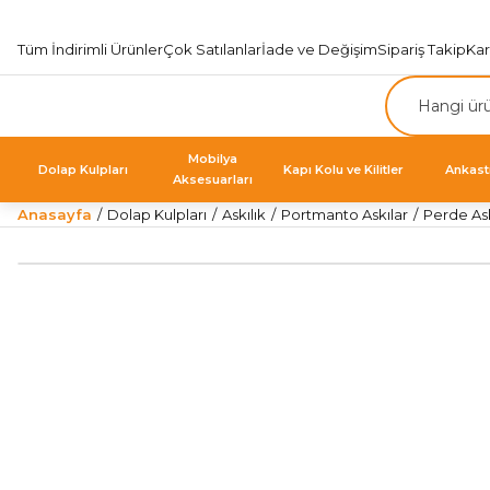
Tüm İndirimli Ürünler
Çok Satılanlar
İade ve Değişim
Sipariş Takip
Ka
Mobilya
Dolap Kulpları
Kapı Kolu ve Kilitler
Ankast
Aksesuarları
Anasayfa
Dolap Kulpları
Askılık
Portmanto Askılar
Perde As