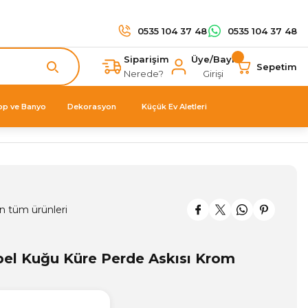
0535 104 37 48
0535 104 37 48
Siparişim
Üye/Bayi
Sepetim
Nerede?
Girişi
op ve Banyo
Dekorasyon
Küçük Ev Aletleri
n tüm ürünleri
bel Kuğu Küre Perde Askısı Krom