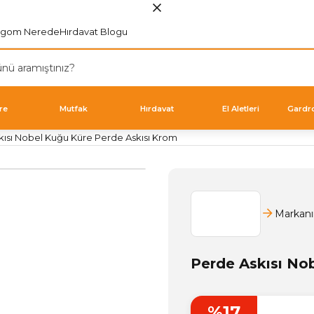
rgom Nerede
Hırdavat Blogu
re
Mutfak
Hırdavat
El Aletleri
Gardr
kısı Nobel Kuğu Küre Perde Askısı Krom
Markanı
Perde Askısı No
%17