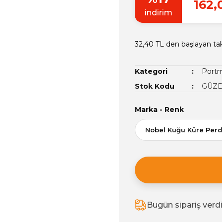
162,
indirim
32,40 TL den başlayan tak
Kategori
Portm
Stok Kodu
GÜZE
Marka - Renk
Bugün sipariş verd