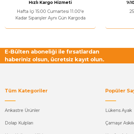
Hızlı Kargo Hizmeti
%10
Ürün fiyatı diğer sitelerden daha pahalı.
Hafta İçi 15:00 Cumartesi 11.00'e
25
Bu ürüne benzer farklı alternatifler olmalı.
Kadar Siparişler Aynı Gün Kargoda
E-Bülten aboneliği ile fırsatlardan
haberiniz olsun, ücretsiz kayıt olun.
Tüm Kategoriler
Popüler Sa
Ankastre Ürünler
Lükens Ayak
Dolap Kulpları
Çamaşır Askılı