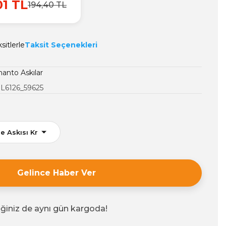
01 TL
194,40 TL
sitlerle
Taksit Seçenekleri
anto Askılar
L6126_59625
Gelince Haber Ver
iğiniz de aynı gün kargoda!