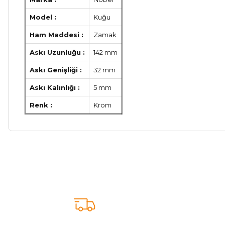
Model :
Kuğu
Ham Maddesi :
Zamak
Askı Uzunluğu :
142 mm
Askı Genişliği :
32 mm
Askı Kalınlığı :
5 mm
Renk :
Krom
Bu ürünün fiyat bilgisi, resim, ürün açıklamalarında ve diğer ko
Görüş ve önerileriniz için teşekkür ederiz.
Ürün resmi kalitesiz, bozuk veya görüntülenemiyor.
Ürün açıklamasında eksik bilgiler bulunuyor.
Sitenize Pek Güvenemedim