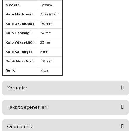
Model :
Destina
Ham Maddesi :
Alüminyum
Kulp Uzunluğu :
180 mm
Kulp Genişliği :
34 mm
Kulp Yüksekliği :
23 mm
Kulp Kalınlığı :
5 mm
Delik Mesafesi :
160 mm
Renk :
Krom
Yorumlar
Taksit Seçenekleri
Ürünü Değerlendirerek Müşterilerimize Deneyiminizden Bahsedin
🤩
Önerileriniz