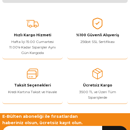
Ürünü Değerlendir
Bu ürünün fiyat bilgisi, resim, ürün açıklamalarında ve diğer
konularda yetersiz gördüğünüz noktaları öneri formunu kullanarak
tarafımıza iletebilirsiniz.
Görüş ve önerileriniz için teşekkür ederiz.
Hızlı Kargo Hizmeti
%100 Güvenli Alışveriş
Ürün resmi kalitesiz, bozuk veya görüntülenemiyor.
Hafta İçi 15:00 Cumartesi
256bit SSL Sertifikası
11.00'e Kadar Siparişler Aynı
Ürün açıklamasında eksik bilgiler bulunuyor.
Gün Kargoda
Sitenize Pek Güvenemedim
Ürün fiyatı diğer sitelerden daha pahalı.
Bu ürüne benzer farklı alternatifler olmalı.
Taksit Seçenekleri
Ücretsiz Kargo
Kredi Kartına Taksit ve Havale
3500 TL ve Üzeri Tüm
Siparişlerde
Yetkiliye Gönder
E-Bülten aboneliği ile fırsatlardan
haberiniz olsun, ücretsiz kayıt olun.