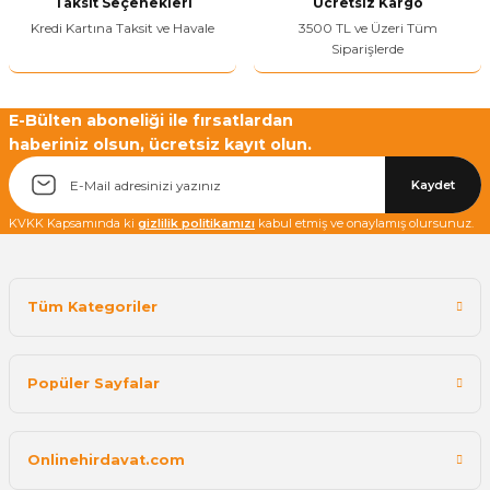
Taksit Seçenekleri
Ücretsiz Kargo
Kredi Kartına Taksit ve Havale
3500 TL ve Üzeri Tüm
Siparişlerde
Yetkiliye Gönder
E-Bülten aboneliği ile fırsatlardan
haberiniz olsun, ücretsiz kayıt olun.
Kaydet
KVKK Kapsamında ki
gizlilik politikamızı
kabul etmiş ve onaylamış olursunuz.
Tüm Kategoriler
Popüler Sayfalar
Onlinehirdavat.com