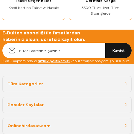
Taksit Seçenekleri
Ücretsiz Kargo
Kredi Kartına Taksit ve Havale
3500 TL ve Üzeri Tüm
Siparişlerde
Yetkiliye Gönder
E-Bülten aboneliği ile fırsatlardan
haberiniz olsun, ücretsiz kayıt olun.
Kaydet
KVKK Kapsamında ki
gizlilik politikamızı
kabul etmiş ve onaylamış olursunuz.
Tüm Kategoriler
Popüler Sayfalar
Onlinehirdavat.com