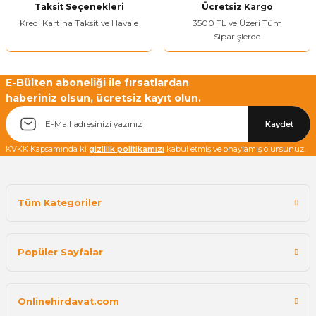
Taksit Seçenekleri
Ücretsiz Kargo
Kredi Kartına Taksit ve Havale
3500 TL ve Üzeri Tüm
Siparişlerde
Yetkiliye Gönder
E-Bülten aboneliği ile fırsatlardan
haberiniz olsun, ücretsiz kayıt olun.
Kaydet
KVKK Kapsamında ki
gizlilik politikamızı
kabul etmiş ve onaylamış olursunuz.
Tüm Kategoriler
Popüler Sayfalar
Onlinehirdavat.com