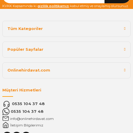
KVKK Kapsamında ki
gizlilik politikamızı
kabul etmiş ve onaylamış olursunuz.
Tüm Kategoriler
Popüler Sayfalar
Onlinehirdavat.com
Müşteri Hizmetleri
0535 104 37 48
0535 104 37 48
info@onlinehirdavat.com
İletişim Bilgilerimiz