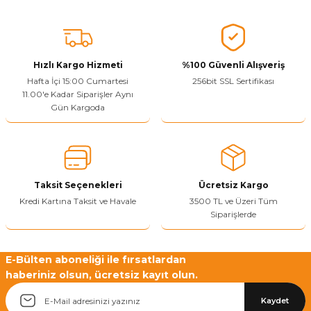
Sitenize Pek Güvenemedim
Ürün fiyatı diğer sitelerden daha pahalı.
Bu ürüne benzer farklı alternatifler olmalı.
Hızlı Kargo Hizmeti
%100 Güvenli Alışveriş
Hafta İçi 15:00 Cumartesi
256bit SSL Sertifikası
11.00'e Kadar Siparişler Aynı
Gün Kargoda
Yetkiliye Gönder
Taksit Seçenekleri
Ücretsiz Kargo
Kredi Kartına Taksit ve Havale
3500 TL ve Üzeri Tüm
Siparişlerde
E-Bülten aboneliği ile fırsatlardan
haberiniz olsun, ücretsiz kayıt olun.
Kaydet