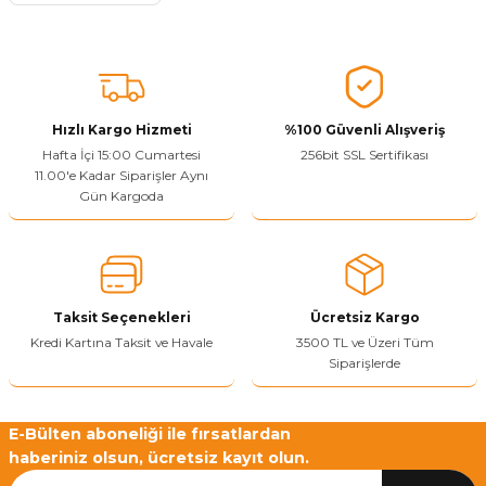
Ürün açıklamasında eksik bilgiler bulunuyor.
Sitenize Pek Güvenemedim
Ürün fiyatı diğer sitelerden daha pahalı.
Bu ürüne benzer farklı alternatifler olmalı.
Hızlı Kargo Hizmeti
%100 Güvenli Alışveriş
Hafta İçi 15:00 Cumartesi
256bit SSL Sertifikası
11.00'e Kadar Siparişler Aynı
Gün Kargoda
Yetkiliye Gönder
Taksit Seçenekleri
Ücretsiz Kargo
Kredi Kartına Taksit ve Havale
3500 TL ve Üzeri Tüm
Siparişlerde
E-Bülten aboneliği ile fırsatlardan
haberiniz olsun, ücretsiz kayıt olun.