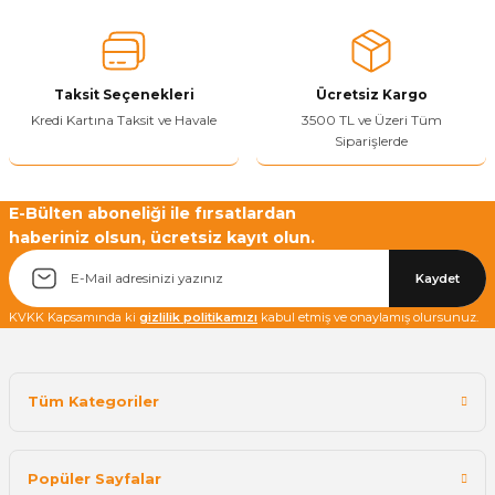
Ürün fiyatı diğer sitelerden daha pahalı.
Bu ürüne benzer farklı alternatifler olmalı.
Taksit Seçenekleri
Ücretsiz Kargo
Kredi Kartına Taksit ve Havale
3500 TL ve Üzeri Tüm
Siparişlerde
Yetkiliye Gönder
E-Bülten aboneliği ile fırsatlardan
haberiniz olsun, ücretsiz kayıt olun.
Kaydet
KVKK Kapsamında ki
gizlilik politikamızı
kabul etmiş ve onaylamış olursunuz.
Tüm Kategoriler
Popüler Sayfalar