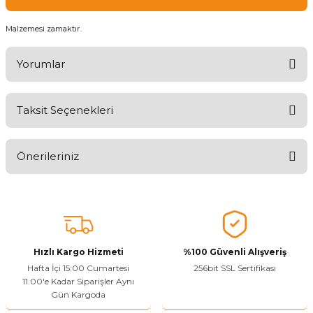
Malzemesi zamaktır.
Yorumlar
Taksit Seçenekleri
Ürünü Değerlendirerek Müşterilerimize Deneyiminizden Bahsedin
🤩
Önerileriniz
Ürünü Değerlendir
Bu ürünün fiyat bilgisi, resim, ürün açıklamalarında ve diğer
konularda yetersiz gördüğünüz noktaları öneri formunu kullanarak
tarafımıza iletebilirsiniz.
Görüş ve önerileriniz için teşekkür ederiz.
Hızlı Kargo Hizmeti
%100 Güvenli Alışveriş
Ürün resmi kalitesiz, bozuk veya görüntülenemiyor.
Hafta İçi 15:00 Cumartesi
256bit SSL Sertifikası
11.00'e Kadar Siparişler Aynı
Ürün açıklamasında eksik bilgiler bulunuyor.
Gün Kargoda
Sitenize Pek Güvenemedim