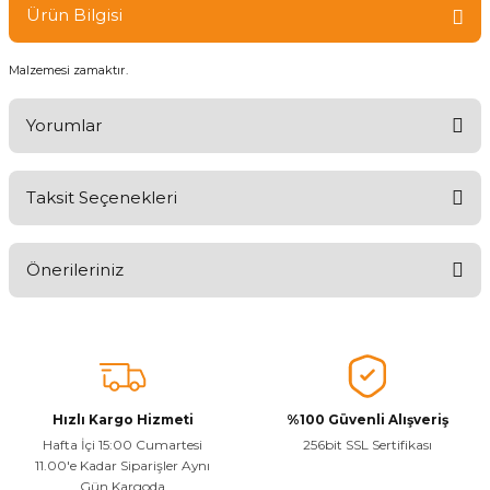
Ürün Bilgisi
Malzemesi zamaktır.
Yorumlar
Taksit Seçenekleri
Ürünü Değerlendirerek Müşterilerimize Deneyiminizden Bahsedin
🤩
Önerileriniz
Ürünü Değerlendir
Bu ürünün fiyat bilgisi, resim, ürün açıklamalarında ve diğer
konularda yetersiz gördüğünüz noktaları öneri formunu kullanarak
tarafımıza iletebilirsiniz.
Görüş ve önerileriniz için teşekkür ederiz.
Hızlı Kargo Hizmeti
%100 Güvenli Alışveriş
Ürün resmi kalitesiz, bozuk veya görüntülenemiyor.
Hafta İçi 15:00 Cumartesi
256bit SSL Sertifikası
11.00'e Kadar Siparişler Aynı
Ürün açıklamasında eksik bilgiler bulunuyor.
Gün Kargoda