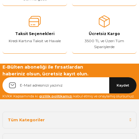
Sitenize Pek Güvenemedim
Ürün fiyatı diğer sitelerden daha pahalı.
Bu ürüne benzer farklı alternatifler olmalı.
Taksit Seçenekleri
Ücretsiz Kargo
Kredi Kartına Taksit ve Havale
3500 TL ve Üzeri Tüm
Siparişlerde
Yetkiliye Gönder
E-Bülten aboneliği ile fırsatlardan
haberiniz olsun, ücretsiz kayıt olun.
Kaydet
KVKK Kapsamında ki
gizlilik politikamızı
kabul etmiş ve onaylamış olursunuz.
Tüm Kategoriler