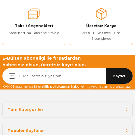
Ürün fiyatı diğer sitelerden daha pahalı.
Bu ürüne benzer farklı alternatifler olmalı.
Taksit Seçenekleri
Ücretsiz Kargo
Kredi Kartına Taksit ve Havale
3500 TL ve Üzeri Tüm
Siparişlerde
Yetkiliye Gönder
E-Bülten aboneliği ile fırsatlardan
haberiniz olsun, ücretsiz kayıt olun.
Kaydet
KVKK Kapsamında ki
gizlilik politikamızı
kabul etmiş ve onaylamış olursunuz.
Tüm Kategoriler
Popüler Sayfalar