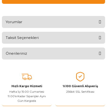
Yorumlar
Taksit Seçenekleri
Ürünü Değerlendirerek Müşterilerimize Deneyiminizden Bahsedin
🤩
Önerileriniz
Ürünü Değerlendir
Bu ürünün fiyat bilgisi, resim, ürün açıklamalarında ve diğer
konularda yetersiz gördüğünüz noktaları öneri formunu kullanarak
tarafımıza iletebilirsiniz.
Görüş ve önerileriniz için teşekkür ederiz.
Hızlı Kargo Hizmeti
%100 Güvenli Alışveriş
Ürün resmi kalitesiz, bozuk veya görüntülenemiyor.
Hafta İçi 15:00 Cumartesi
256bit SSL Sertifikası
11.00'e Kadar Siparişler Aynı
Ürün açıklamasında eksik bilgiler bulunuyor.
Gün Kargoda
Sitenize Pek Güvenemedim