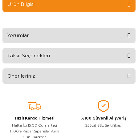
Ürün Bilgisi
Yorumlar
Taksit Seçenekleri
Ürünü Değerlendirerek Müşterilerimize Deneyiminizden Bahsedin
🤩
Önerileriniz
Ürünü Değerlendir
Bu ürünün fiyat bilgisi, resim, ürün açıklamalarında ve diğer
konularda yetersiz gördüğünüz noktaları öneri formunu kullanarak
tarafımıza iletebilirsiniz.
Görüş ve önerileriniz için teşekkür ederiz.
Hızlı Kargo Hizmeti
%100 Güvenli Alışveriş
Ürün resmi kalitesiz, bozuk veya görüntülenemiyor.
Hafta İçi 15:00 Cumartesi
256bit SSL Sertifikası
11.00'e Kadar Siparişler Aynı
Ürün açıklamasında eksik bilgiler bulunuyor.
Gün Kargoda