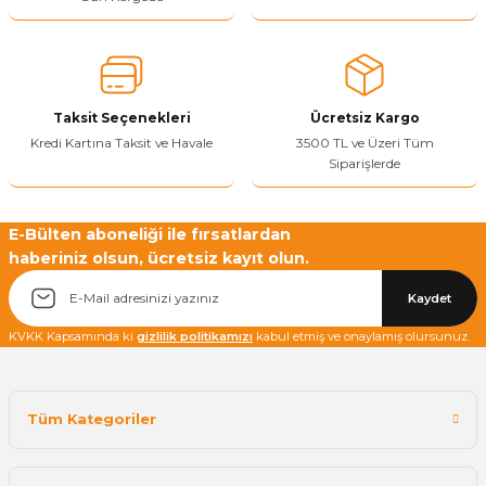
Sitenize Pek Güvenemedim
Ürün fiyatı diğer sitelerden daha pahalı.
Bu ürüne benzer farklı alternatifler olmalı.
Taksit Seçenekleri
Ücretsiz Kargo
Kredi Kartına Taksit ve Havale
3500 TL ve Üzeri Tüm
Siparişlerde
Yetkiliye Gönder
E-Bülten aboneliği ile fırsatlardan
haberiniz olsun, ücretsiz kayıt olun.
Kaydet
KVKK Kapsamında ki
gizlilik politikamızı
kabul etmiş ve onaylamış olursunuz.
Tüm Kategoriler