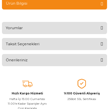
Ürün Bilgisi
Yorumlar
Taksit Seçenekleri
Ürünü Değerlendirerek Müşterilerimize Deneyiminizden Bahsedin
🤩
Önerileriniz
Ürünü Değerlendir
Bu ürünün fiyat bilgisi, resim, ürün açıklamalarında ve diğer
konularda yetersiz gördüğünüz noktaları öneri formunu kullanarak
tarafımıza iletebilirsiniz.
Görüş ve önerileriniz için teşekkür ederiz.
Hızlı Kargo Hizmeti
%100 Güvenli Alışveriş
Ürün resmi kalitesiz, bozuk veya görüntülenemiyor.
Hafta İçi 15:00 Cumartesi
256bit SSL Sertifikası
11.00'e Kadar Siparişler Aynı
Ürün açıklamasında eksik bilgiler bulunuyor.
Gün Kargoda