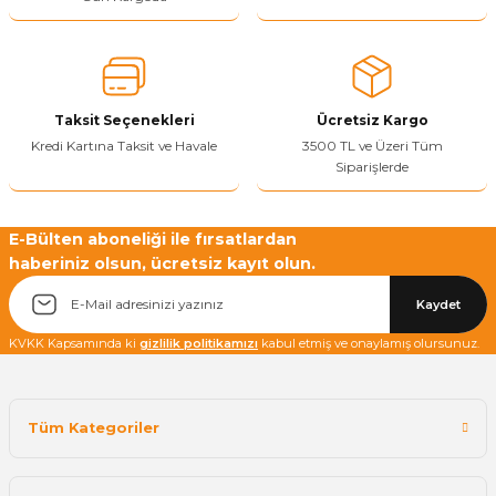
Sitenize Pek Güvenemedim
Ürün fiyatı diğer sitelerden daha pahalı.
Bu ürüne benzer farklı alternatifler olmalı.
Taksit Seçenekleri
Ücretsiz Kargo
Kredi Kartına Taksit ve Havale
3500 TL ve Üzeri Tüm
Siparişlerde
Yetkiliye Gönder
E-Bülten aboneliği ile fırsatlardan
haberiniz olsun, ücretsiz kayıt olun.
Kaydet
KVKK Kapsamında ki
gizlilik politikamızı
kabul etmiş ve onaylamış olursunuz.
Tüm Kategoriler