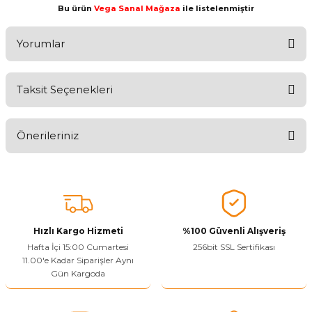
Bu ürün
Vega Sanal Mağaza
ile listelenmiştir
Yorumlar
Taksit Seçenekleri
Ürünü Değerlendirerek Müşterilerimize Deneyiminizden Bahsedin
🤩
Önerileriniz
Ürünü Değerlendir
Bu ürünün fiyat bilgisi, resim, ürün açıklamalarında ve diğer
konularda yetersiz gördüğünüz noktaları öneri formunu kullanarak
tarafımıza iletebilirsiniz.
Görüş ve önerileriniz için teşekkür ederiz.
Hızlı Kargo Hizmeti
%100 Güvenli Alışveriş
Ürün resmi kalitesiz, bozuk veya görüntülenemiyor.
Hafta İçi 15:00 Cumartesi
256bit SSL Sertifikası
11.00'e Kadar Siparişler Aynı
Ürün açıklamasında eksik bilgiler bulunuyor.
Gün Kargoda
Sitenize Pek Güvenemedim
Ürün fiyatı diğer sitelerden daha pahalı.