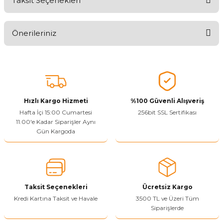
Taksit Seçenekleri
Ürünü Değerlendirerek Müşterilerimize Deneyiminizden Bahsedin
🤩
Önerileriniz
Ürünü Değerlendir
Bu ürünün fiyat bilgisi, resim, ürün açıklamalarında ve diğer
konularda yetersiz gördüğünüz noktaları öneri formunu kullanarak
tarafımıza iletebilirsiniz.
Görüş ve önerileriniz için teşekkür ederiz.
Hızlı Kargo Hizmeti
%100 Güvenli Alışveriş
Ürün resmi kalitesiz, bozuk veya görüntülenemiyor.
Hafta İçi 15:00 Cumartesi
256bit SSL Sertifikası
11.00'e Kadar Siparişler Aynı
Ürün açıklamasında eksik bilgiler bulunuyor.
Gün Kargoda
Sitenize Pek Güvenemedim
Ürün fiyatı diğer sitelerden daha pahalı.
Bu ürüne benzer farklı alternatifler olmalı.
Taksit Seçenekleri
Ücretsiz Kargo
Kredi Kartına Taksit ve Havale
3500 TL ve Üzeri Tüm
Siparişlerde