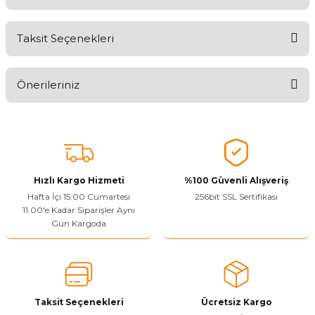
Taksit Seçenekleri
Ürünü Değerlendirerek Müşterilerimize Deneyiminizden Bahsedin
🤩
Önerileriniz
Ürünü Değerlendir
Bu ürünün fiyat bilgisi, resim, ürün açıklamalarında ve diğer
konularda yetersiz gördüğünüz noktaları öneri formunu kullanarak
tarafımıza iletebilirsiniz.
Görüş ve önerileriniz için teşekkür ederiz.
Hızlı Kargo Hizmeti
%100 Güvenli Alışveriş
Ürün resmi kalitesiz, bozuk veya görüntülenemiyor.
Hafta İçi 15:00 Cumartesi
256bit SSL Sertifikası
11.00'e Kadar Siparişler Aynı
Ürün açıklamasında eksik bilgiler bulunuyor.
Gün Kargoda
Sitenize Pek Güvenemedim
Ürün fiyatı diğer sitelerden daha pahalı.
Bu ürüne benzer farklı alternatifler olmalı.
Taksit Seçenekleri
Ücretsiz Kargo