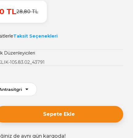
0 TL
28,80 TL
itlerle
Taksit Seçenekleri
k Düzenleyicileri
LIK-105.83.02_43791
Sepete Ekle
iğiniz de aynı gün kargoda!