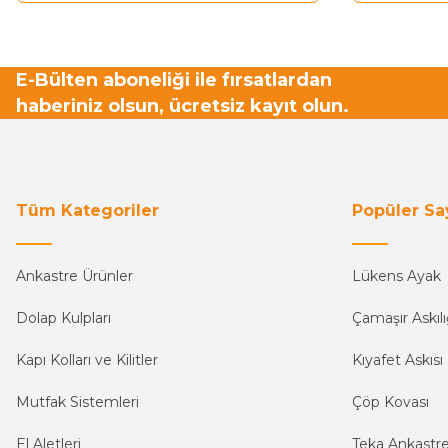
E-Bülten aboneliği ile fırsatlardan
haberiniz olsun, ücretsiz kayıt olun.
Tüm Kategoriler
Popüler Sa
Ankastre Ürünler
Lükens Ayak
Dolap Kulpları
Çamaşır Askılı
Kapı Kolları ve Kilitler
Kıyafet Askısı
Mutfak Sistemleri
Çöp Kovası
El Aletleri
Teka Ankastr