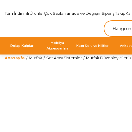
Tüm İndirimli Ürünler
Çok Satılanlar
İade ve Değişim
Sipariş Takip
Ka
Mobilya
Dolap Kulpları
Kapı Kolu ve Kilitler
Ankast
Aksesuarları
Anasayfa
Mutfak
Set Arası Sistemler
Mutfak Düzenleyicileri