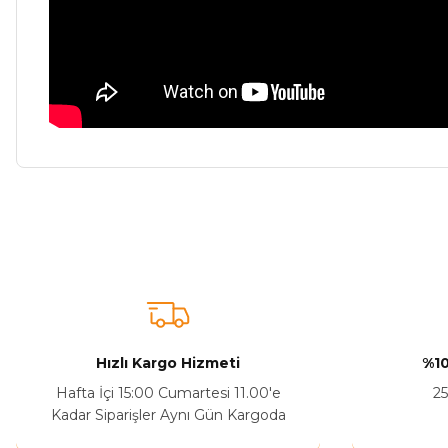
Bu ürünün fiyat bilgisi, resim, ürün açıklamalarında ve diğer ko
Görüş ve önerileriniz için teşekkür ederiz.
Ürün resmi kalitesiz, bozuk veya görüntülenemiyor.
Ürün açıklamasında eksik bilgiler bulunuyor.
Sitenize Pek Güvenemedim
Hızlı Kargo Hizmeti
%10
Ürün fiyatı diğer sitelerden daha pahalı.
Hafta İçi 15:00 Cumartesi 11.00'e
25
Bu ürüne benzer farklı alternatifler olmalı.
Kadar Siparişler Aynı Gün Kargoda