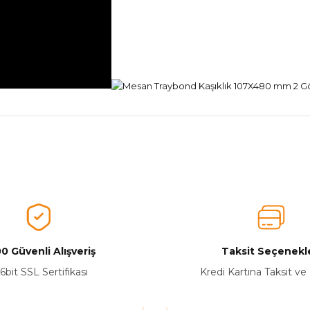
nularda yetersiz gördüğünüz noktaları öneri formunu kullanarak tarafımız
Ürünü Değerlendirerek Müşterilerimize Deneyiminizden Bahsedin🤩
Ürünü Değerlendir
0 Güvenli Alışveriş
Taksit Seçenekle
6bit SSL Sertifikası
Kredi Kartına Taksit ve