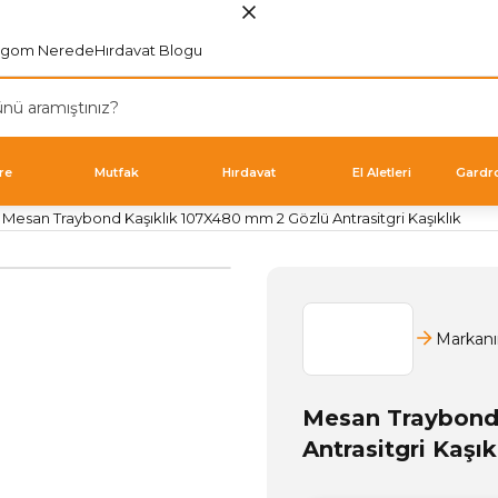
rgom Nerede
Hırdavat Blogu
re
Mutfak
Hırdavat
El Aletleri
Gardr
Mesan Traybond Kaşıklık 107X480 mm 2 Gözlü Antrasitgri Kaşıklık
Markanı
Mesan Traybond
Antrasitgri Kaşık