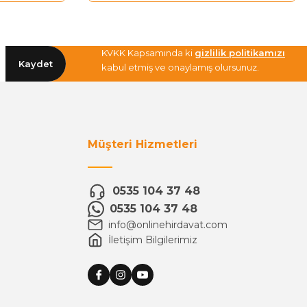
KVKK Kapsamında ki
gizlilik politikamızı
Kaydet
kabul etmiş ve onaylamış olursunuz.
Müşteri Hizmetleri
0535 104 37 48
0535 104 37 48
info@onlinehirdavat.com
İletişim Bilgilerimiz