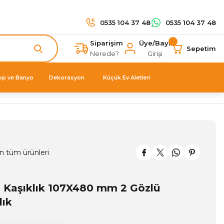
0535 104 37 48
0535 104 37 48
Siparişim
Üye/Bayi
Sepetim
Nerede?
Girişi
op ve Banyo
Dekorasyon
Küçük Ev Aletleri
n tüm ürünleri
 Kaşıklık 107X480 mm 2 Gözlü
lık