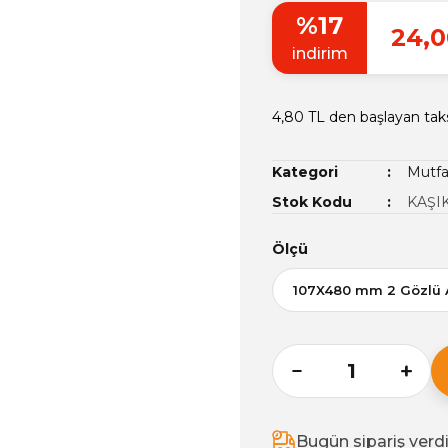
%17
24,0
indirim
4,80 TL den başlayan taks
Kategori
Mutfa
Stok Kodu
KAŞIK
Ölçü
Bugün sipariş verd