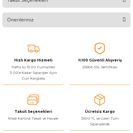
Taksit Seçenekleri
Ürünü Değerlendirerek Müşterilerimize Deneyiminizden Bahsedin
🤩
Önerileriniz
Ürünü Değerlendir
Bu ürünün fiyat bilgisi, resim, ürün açıklamalarında ve diğer
konularda yetersiz gördüğünüz noktaları öneri formunu kullanarak
tarafımıza iletebilirsiniz.
Görüş ve önerileriniz için teşekkür ederiz.
Hızlı Kargo Hizmeti
%100 Güvenli Alışveriş
Ürün resmi kalitesiz, bozuk veya görüntülenemiyor.
Hafta İçi 15:00 Cumartesi
256bit SSL Sertifikası
11.00'e Kadar Siparişler Aynı
Ürün açıklamasında eksik bilgiler bulunuyor.
Gün Kargoda
Sitenize Pek Güvenemedim
Ürün fiyatı diğer sitelerden daha pahalı.
Bu ürüne benzer farklı alternatifler olmalı.
Taksit Seçenekleri
Ücretsiz Kargo
Kredi Kartına Taksit ve Havale
3500 TL ve Üzeri Tüm
Siparişlerde