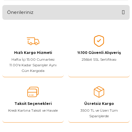
🤩
Önerileriniz
Ürünü Değerlendir
Bu ürünün fiyat bilgisi, resim, ürün açıklamalarında ve diğer
konularda yetersiz gördüğünüz noktaları öneri formunu kullanarak
tarafımıza iletebilirsiniz.
Görüş ve önerileriniz için teşekkür ederiz.
Hızlı Kargo Hizmeti
%100 Güvenli Alışveriş
Ürün resmi kalitesiz, bozuk veya görüntülenemiyor.
Hafta İçi 15:00 Cumartesi
256bit SSL Sertifikası
11.00'e Kadar Siparişler Aynı
Ürün açıklamasında eksik bilgiler bulunuyor.
Gün Kargoda
Sitenize Pek Güvenemedim
Ürün fiyatı diğer sitelerden daha pahalı.
Bu ürüne benzer farklı alternatifler olmalı.
Taksit Seçenekleri
Ücretsiz Kargo
Kredi Kartına Taksit ve Havale
3500 TL ve Üzeri Tüm
Siparişlerde