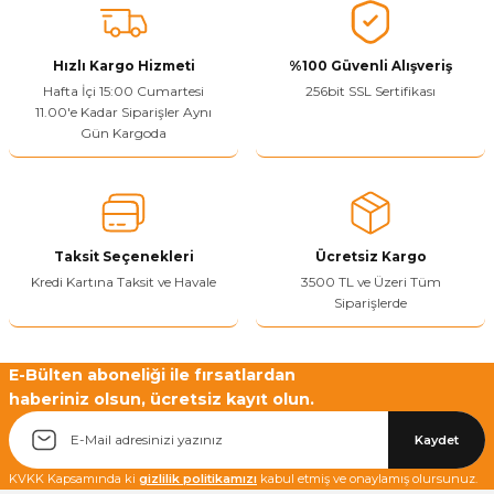
tarafımıza iletebilirsiniz.
Görüş ve önerileriniz için teşekkür ederiz.
Hızlı Kargo Hizmeti
%100 Güvenli Alışveriş
Ürün resmi kalitesiz, bozuk veya görüntülenemiyor.
Hafta İçi 15:00 Cumartesi
256bit SSL Sertifikası
11.00'e Kadar Siparişler Aynı
Ürün açıklamasında eksik bilgiler bulunuyor.
Gün Kargoda
Sitenize Pek Güvenemedim
Ürün fiyatı diğer sitelerden daha pahalı.
Bu ürüne benzer farklı alternatifler olmalı.
Taksit Seçenekleri
Ücretsiz Kargo
Kredi Kartına Taksit ve Havale
3500 TL ve Üzeri Tüm
Siparişlerde
Yetkiliye Gönder
E-Bülten aboneliği ile fırsatlardan
haberiniz olsun, ücretsiz kayıt olun.
Kaydet
KVKK Kapsamında ki
gizlilik politikamızı
kabul etmiş ve onaylamış olursunuz.