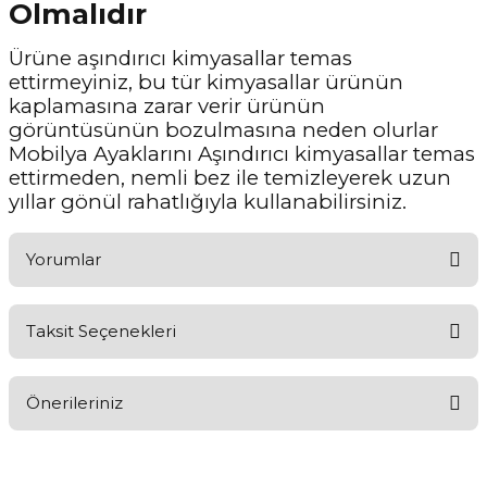
Olmalıdır
Ürüne aşındırıcı kimyasallar temas
ettirmeyiniz, bu tür kimyasallar ürünün
kaplamasına zarar verir ürünün
görüntüsünün bozulmasına neden olurlar
Mobilya Ayaklarını Aşındırıcı kimyasallar temas
ettirmeden, nemli bez ile temizleyerek uzun
yıllar gönül rahatlığıyla kullanabilirsiniz.
Yorumlar
Taksit Seçenekleri
Ürünü Değerlendirerek Müşterilerimize Deneyiminizden Bahsedin
🤩
Önerileriniz
Ürünü Değerlendir
Bu ürünün fiyat bilgisi, resim, ürün açıklamalarında ve diğer
konularda yetersiz gördüğünüz noktaları öneri formunu kullanarak