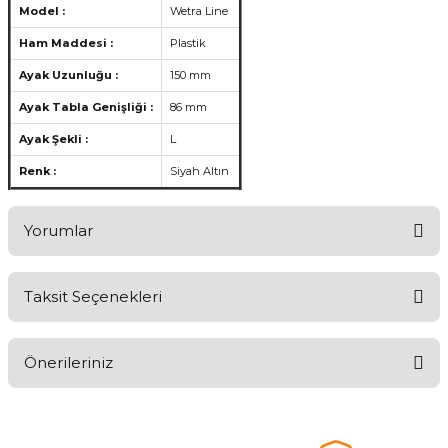
Model :
Wetra Line
Ham Maddesi :
Plastik
Ayak Uzunluğu :
150 mm
Ayak Tabla Genişliği :
86 mm
Ayak Şekli :
L
Renk :
Siyah Altın
Yorumlar
Taksit Seçenekleri
Ürünü Değerlendirerek Müşterilerimize Deneyiminizden Bahsedin
🤩
Önerileriniz
Ürünü Değerlendir
Bu ürünün fiyat bilgisi, resim, ürün açıklamalarında ve diğer
konularda yetersiz gördüğünüz noktaları öneri formunu kullanarak