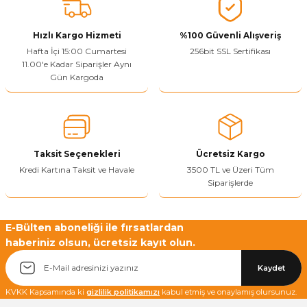
tarafımıza iletebilirsiniz.
Görüş ve önerileriniz için teşekkür ederiz.
Hızlı Kargo Hizmeti
%100 Güvenli Alışveriş
Ürün resmi kalitesiz, bozuk veya görüntülenemiyor.
Hafta İçi 15:00 Cumartesi
256bit SSL Sertifikası
11.00'e Kadar Siparişler Aynı
Ürün açıklamasında eksik bilgiler bulunuyor.
Gün Kargoda
Sitenize Pek Güvenemedim
Ürün fiyatı diğer sitelerden daha pahalı.
Bu ürüne benzer farklı alternatifler olmalı.
Taksit Seçenekleri
Ücretsiz Kargo
Kredi Kartına Taksit ve Havale
3500 TL ve Üzeri Tüm
Siparişlerde
Yetkiliye Gönder
E-Bülten aboneliği ile fırsatlardan
haberiniz olsun, ücretsiz kayıt olun.
Kaydet
KVKK Kapsamında ki
gizlilik politikamızı
kabul etmiş ve onaylamış olursunuz.