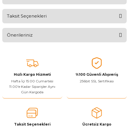
Taksit Seçenekleri
Ürünü Değerlendirerek Müşterilerimize Deneyiminizden Bahsedin
🤩
Önerileriniz
Ürünü Değerlendir
Bu ürünün fiyat bilgisi, resim, ürün açıklamalarında ve diğer
konularda yetersiz gördüğünüz noktaları öneri formunu kullanarak
tarafımıza iletebilirsiniz.
Görüş ve önerileriniz için teşekkür ederiz.
Hızlı Kargo Hizmeti
%100 Güvenli Alışveriş
Ürün resmi kalitesiz, bozuk veya görüntülenemiyor.
Hafta İçi 15:00 Cumartesi
256bit SSL Sertifikası
11.00'e Kadar Siparişler Aynı
Ürün açıklamasında eksik bilgiler bulunuyor.
Gün Kargoda
Sitenize Pek Güvenemedim
Ürün fiyatı diğer sitelerden daha pahalı.
Bu ürüne benzer farklı alternatifler olmalı.
Taksit Seçenekleri
Ücretsiz Kargo