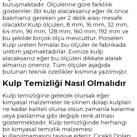
buluşmaktadır. Ölçülerine göre farklılık
gösterirler. Bir kulp alacaksanız eğer ilk önce
bakmanız gereken yer 2 delik arası mesafe
olacaktır.Kulp ölçüleri, 8 mm, 16 mm, 32 mm,
64 mm, 96 mm, 128 mm, 160 mm, 192 mm ve
bu şekilde birçok ölçü mevcuttur. Porselen
Kulp üreten firmalar bu ölçüler ile fabrikada
üretim yapmaktadırlar. Evinize kulp
alacaksanız eğer bu ölçüleri dikkate alarak
almanızı öneririz. Tüm ölçüler aşağıda
bulunan teknik özellikler kısmına yazılmıştır.
Kulp Temizliği Nasıl Olmalıdır
Kulp temizliğine gelecek olursak eğer
kimyasal malzemeler ile silinen dolap kulpları
ne kadar kaliteli olursa olsun zamanla kararma
veya paslanma gibi değişik renk atması
göstermektedir. Kulp temizliğinde herhangi
bir kimyasal temizlik malzemesi
kullanılmamasını tavsiye ederiz. Çiçekli Dolap