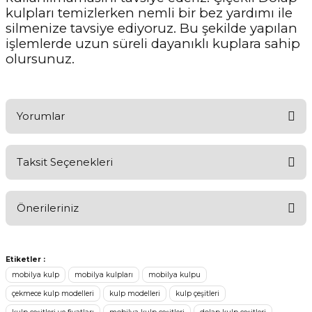
kulpları temizlerken nemli bir bez yardımı ile
silmenize tavsiye ediyoruz. Bu şekilde yapılan
işlemlerde uzun süreli dayanıklı kuplara sahip
olursunuz.
Yorumlar
Taksit Seçenekleri
Ürünü Değerlendirerek Müşterilerimize Deneyiminizden Bahsedin
🤩
Önerileriniz
Ürünü Değerlendir
Bu ürünün fiyat bilgisi, resim, ürün açıklamalarında ve diğer
konularda yetersiz gördüğünüz noktaları öneri formunu kullanarak
Etiketler :
tarafımıza iletebilirsiniz.
mobilya kulp
mobilya kulpları
mobilya kulpu
Görüş ve önerileriniz için teşekkür ederiz.
çekmece kulp modelleri
kulp modelleri
kulp çeşitleri