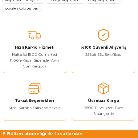
kulp çeşitleri ve fiyatları
mobilya kulp çeşitleri
dolap kulp çeşitleri
Ürün resmi kalitesiz, bozuk veya görüntülenemiyor.
porselen kulp çeşitleri
Ürün açıklamasında eksik bilgiler bulunuyor.
Sitenize Pek Güvenemedim
Ürün fiyatı diğer sitelerden daha pahalı.
Bu ürüne benzer farklı alternatifler olmalı.
Hızlı Kargo Hizmeti
%100 Güvenli Alışveriş
Hafta İçi 15:00 Cumartesi
256bit SSL Sertifikası
11.00'e Kadar Siparişler Aynı
Gün Kargoda
Yetkiliye Gönder
Taksit Seçenekleri
Ücretsiz Kargo
Kredi Kartına Taksit ve Havale
3500 TL ve Üzeri Tüm
Siparişlerde
E-Bülten aboneliği ile fırsatlardan