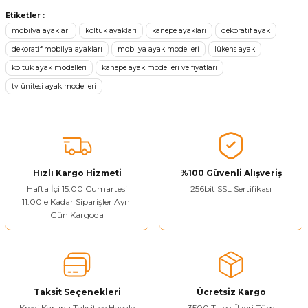
konularda yetersiz gördüğünüz noktaları öneri formunu kullanarak
Etiketler :
tarafımıza iletebilirsiniz.
mobilya ayakları
koltuk ayakları
kanepe ayakları
dekoratif ayak
Görüş ve önerileriniz için teşekkür ederiz.
dekoratif mobilya ayakları
mobilya ayak modelleri
lükens ayak
koltuk ayak modelleri
kanepe ayak modelleri ve fiyatları
Ürün resmi kalitesiz, bozuk veya görüntülenemiyor.
tv ünitesi ayak modelleri
Ürün açıklamasında eksik bilgiler bulunuyor.
Sitenize Pek Güvenemedim
Ürün fiyatı diğer sitelerden daha pahalı.
Bu ürüne benzer farklı alternatifler olmalı.
Hızlı Kargo Hizmeti
%100 Güvenli Alışveriş
Hafta İçi 15:00 Cumartesi
256bit SSL Sertifikası
11.00'e Kadar Siparişler Aynı
Gün Kargoda
Yetkiliye Gönder
Taksit Seçenekleri
Ücretsiz Kargo
Kredi Kartına Taksit ve Havale
3500 TL ve Üzeri Tüm