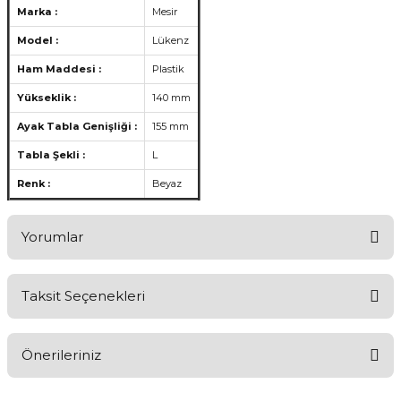
Marka :
Mesir
Model :
Lükenz
Ham Maddesi :
Plastik
Yükseklik :
140 mm
Ayak Tabla Genişliği :
155 mm
Tabla Şekli :
L
Renk :
Beyaz
Yorumlar
Taksit Seçenekleri
Ürünü Değerlendirerek Müşterilerimize Deneyiminizden Bahsedin
🤩
Önerileriniz
Ürünü Değerlendir
Bu ürünün fiyat bilgisi, resim, ürün açıklamalarında ve diğer