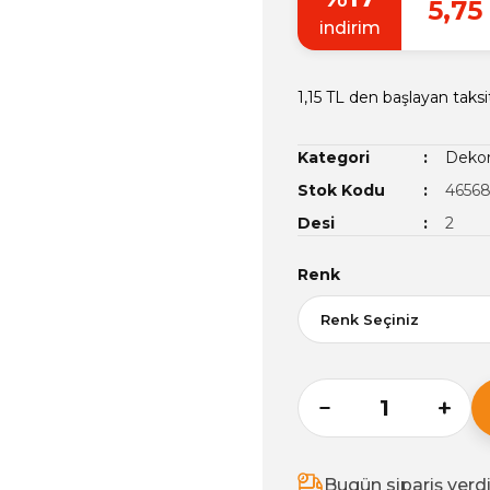
5,75
indirim
1,15 TL den başlayan taksi
Kategori
Dekor
Stok Kodu
46568
Desi
2
Renk
Bugün sipariş verd