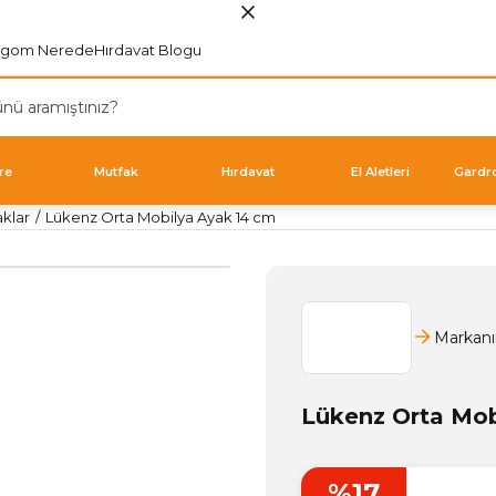
rgom Nerede
Hırdavat Blogu
re
Mutfak
Hırdavat
El Aletleri
Gardr
aklar
Lükenz Orta Mobilya Ayak 14 cm
Markanı
Lükenz Orta Mob
%17