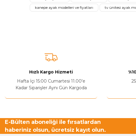
kanepe ayak modelleri ve fiyatları
tv ünitesi ayak mo
Ürün açıklamasında eksik bilgiler bulunuyor.
Sitenize Pek Güvenemedim
Ürün fiyatı diğer sitelerden daha pahalı.
Bu ürüne benzer farklı alternatifler olmalı.
Hızlı Kargo Hizmeti
%10
Hafta İçi 15:00 Cumartesi 11.00'e
25
Kadar Siparişler Aynı Gün Kargoda
E-Bülten aboneliği ile fırsatlardan
haberiniz olsun, ücretsiz kayıt olun.