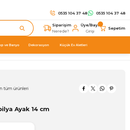
0535 104 37 48
0535 104 37 48
Siparişim
Üye/Bayi
Sepetim
Nerede?
Girişi
op ve Banyo
Dekorasyon
Küçük Ev Aletleri
n tüm ürünleri
ilya Ayak 14 cm