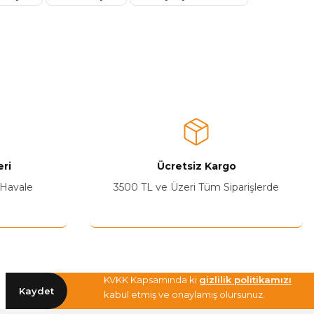
ri
Ücretsiz Kargo
 Havale
3500 TL ve Üzeri Tüm Siparişlerde
KVKK Kapsamında ki
gizlilik politikamızı
Kaydet
kabul etmiş ve onaylamış olursunuz.