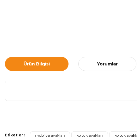
Ürün Bilgisi
Yorumlar
Bu ürünün fiyat bilgisi, resim, ürün açıklamalarında ve diğer ko
Görüş ve önerileriniz için teşekkür ederiz.
Etiketler :
mobilya ayakları
koltuk ayakları
koltuk ayakla
Ürün resmi kalitesiz, bozuk veya görüntülenemiyor.