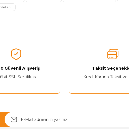
Ürünü Değerlendir
delleri
0 Güvenli Alışveriş
Taksit Seçenekle
Yetkiliye Gönder
6bit SSL Sertifikası
Kredi Kartına Taksit ve