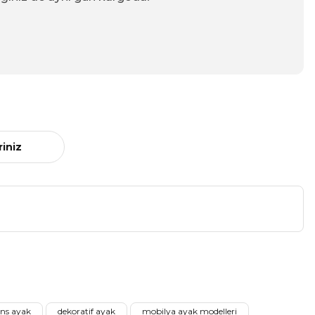
riniz
a iletebilirsiniz.
ens ayak
dekoratif ayak
mobilya ayak modelleri