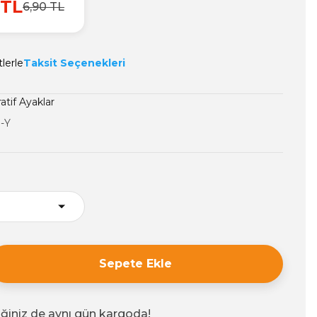
 TL
6,90 TL
tlerle
Taksit Seçenekleri
atif Ayaklar
-Y
Sepete Ekle
iğiniz de aynı gün kargoda!