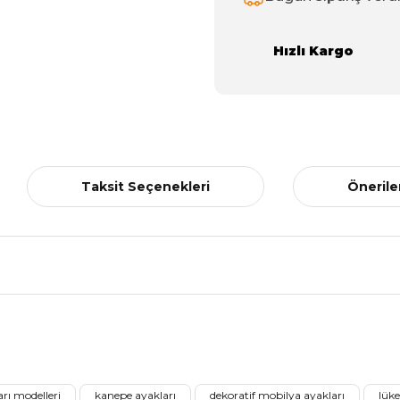
Hızlı Kargo
Taksit Seçenekleri
Önerile
nularda yetersiz gördüğünüz noktaları öneri formunu kullanarak tarafımız
Ürünü Değerlendirerek Müşterilerimize Deneyiminizden Bahsedin🤩
rı modelleri
kanepe ayakları
dekoratif mobilya ayakları
lük