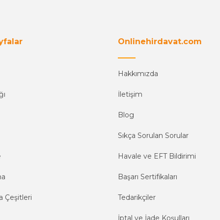
yfalar
Onlinehirdavat.com
Hakkımızda
ğı
İletişim
Blog
Sıkça Sorulan Sorular
e
Havale ve EFT Bildirimi
ma
Başarı Sertifikaları
 Çeşitleri
Tedarikçiler
İptal ve İade Koşulları