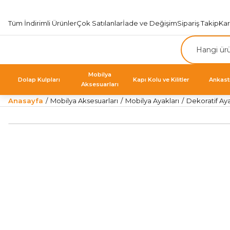
Tüm İndirimli Ürünler
Çok Satılanlar
İade ve Değişim
Sipariş Takip
Ka
Mobilya
Dolap Kulpları
Kapı Kolu ve Kilitler
Ankast
Aksesuarları
Anasayfa
Mobilya Aksesuarları
Mobilya Ayakları
Dekoratif Ay