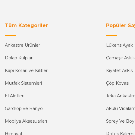
Tüm Kategoriler
Popüler Sa
Ankastre Ürünler
Lükens Ayak
Dolap Kulpları
Çamaşır Askılı
Kapı Kolları ve Kilitler
Kıyafet Askısı
Mutfak Sistemleri
Çöp Kovası
El Aletleri
Teka Ankastr
Gardrop ve Banyo
Akülü Vidala
Mobilya Aksesuarları
Sprey Ve Boya
Hırdavat
Rötüş Kalemi