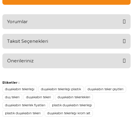
Yorumlar
Taksit Seçenekleri
Ürünü Değerlendirerek Müşterilerimize Deneyiminizden Bahsedin
🤩
Önerileriniz
Ürünü Değerlendir
Bu ürünün fiyat bilgisi, resim, ürün açıklamalarında ve diğer
konularda yetersiz gördüğünüz noktaları öneri formunu kullanarak
Etiketler :
tarafımıza iletebilirsiniz.
duşakabin tekerleği
duşakabin tekerleği plastik
duşakabin teker çeşitleri
Görüş ve önerileriniz için teşekkür ederiz.
duş tekeri
duşakabin tekeri
duşakabin tekerlekleri
duşakabin tekerlek fiyatları
plastik duşakabin tekerleği
Ürün resmi kalitesiz, bozuk veya görüntülenemiyor.
plastik duşakabin tekeri
duşakabin tekerleği krom set
Ürün açıklamasında eksik bilgiler bulunuyor.
Sitenize Pek Güvenemedim