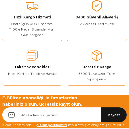
Ürün fiyatı diğer sitelerden daha pahalı.
Bu ürüne benzer farklı alternatifler olmalı.
Hızlı Kargo Hizmeti
%100 Güvenli Alışveriş
Hafta İçi 15:00 Cumartesi
256bit SSL Sertifikası
11.00'e Kadar Siparişler Aynı
Gün Kargoda
Yetkiliye Gönder
Taksit Seçenekleri
Ücretsiz Kargo
Kredi Kartına Taksit ve Havale
3500 TL ve Üzeri Tüm
Siparişlerde
E-Bülten aboneliği ile fırsatlardan
haberiniz olsun, ücretsiz kayıt olun.
Kaydet
KVKK Kapsamında ki
gizlilik politikamızı
kabul etmiş ve onaylamış olursunuz.