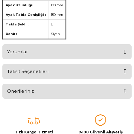
Ayak Uzunluğu :
180 mm
Ayak Tabla Genişliği :
150 mm
Tabla Şekli :
L
Renk :
Siyah
Yorumlar
Taksit Seçenekleri
Ürünü Değerlendirerek Müşterilerimize Deneyiminizden Bahsedin
🤩
Önerileriniz
Ürünü Değerlendir
Bu ürünün fiyat bilgisi, resim, ürün açıklamalarında ve diğer
konularda yetersiz gördüğünüz noktaları öneri formunu kullanarak
tarafımıza iletebilirsiniz.
Görüş ve önerileriniz için teşekkür ederiz.
Hızlı Kargo Hizmeti
%100 Güvenli Alışveriş