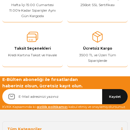
Ürün resmi kalitesiz, bozuk veya görüntülenemiyor.
Hafta İçi 15:00 Cumartesi
256bit SSL Sertifikası
11.00'e Kadar Siparişler Aynı
Ürün açıklamasında eksik bilgiler bulunuyor.
Gün Kargoda
Sitenize Pek Güvenemedim
Ürün fiyatı diğer sitelerden daha pahalı.
Bu ürüne benzer farklı alternatifler olmalı.
Taksit Seçenekleri
Ücretsiz Kargo
Kredi Kartına Taksit ve Havale
3500 TL ve Üzeri Tüm
Siparişlerde
Yetkiliye Gönder
E-Bülten aboneliği ile fırsatlardan
haberiniz olsun, ücretsiz kayıt olun.
Kaydet
KVKK Kapsamında ki
gizlilik politikamızı
kabul etmiş ve onaylamış olursunuz.
Tüm Kategoriler