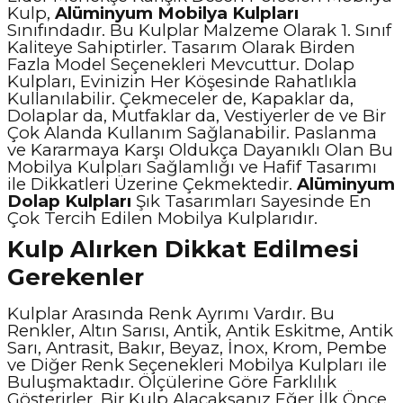
Kulp,
Alüminyum Mobilya Kulpları
Sınıfındadır. Bu Kulplar Malzeme Olarak 1. Sınıf
Kaliteye Sahiptirler. Tasarım Olarak Birden
Fazla Model Seçenekleri Mevcuttur. Dolap
Kulpları, Evinizin Her Köşesinde Rahatlıkla
Kullanılabilir. Çekmeceler de, Kapaklar da,
Dolaplar da, Mutfaklar da, Vestiyerler de ve Bir
Çok Alanda Kullanım Sağlanabilir. Paslanma
ve Kararmaya Karşı Oldukça Dayanıklı Olan Bu
Mobilya Kulpları Sağlamlığı ve Hafif Tasarımı
ile Dikkatleri Üzerine Çekmektedir.
Alüminyum
Dolap Kulpları
Şık Tasarımları Sayesinde En
Çok Tercih Edilen Mobilya Kulplarıdır.
Kulp Alırken Dikkat Edilmesi
Gerekenler
Kulplar Arasında Renk Ayrımı Vardır. Bu
Renkler, Altın Sarısı, Antik, Antik Eskitme, Antik
Sarı, Antrasit, Bakır, Beyaz, İnox, Krom, Pembe
ve Diğer Renk Seçenekleri Mobilya Kulpları ile
Buluşmaktadır. Ölçülerine Göre Farklılık
Gösterirler. Bir Kulp Alacaksanız Eğer İlk Önce