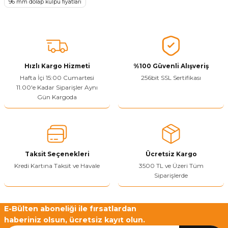
96 mm dolap kulpu fiyatları
Ürün açıklamasında eksik bilgiler bulunuyor.
Sitenize Pek Güvenemedim
Ürün fiyatı diğer sitelerden daha pahalı.
Bu ürüne benzer farklı alternatifler olmalı.
Hızlı Kargo Hizmeti
%100 Güvenli Alışveriş
Hafta İçi 15:00 Cumartesi
256bit SSL Sertifikası
11.00'e Kadar Siparişler Aynı
Gün Kargoda
Yetkiliye Gönder
Taksit Seçenekleri
Ücretsiz Kargo
Kredi Kartına Taksit ve Havale
3500 TL ve Üzeri Tüm
Siparişlerde
E-Bülten aboneliği ile fırsatlardan
haberiniz olsun, ücretsiz kayıt olun.