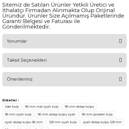
Sitemiz de Satılan Ürünler Yetkili Üretici ve
İthalatçı Firmadan Alınmakta Olup Orijinal
Üründür. Ürünler Size Açılmamış Paketlerinde
Garanti Belgesi ve Faturası ile
Gönderilmektedir.
Yorumlar
Taksit Seçenekleri
Ürünü Değerlendirerek Müşterilerimize Deneyiminizden Bahsedin
🤩
Önerileriniz
Ürünü Değerlendir
Bu ürünün fiyat bilgisi, resim, ürün açıklamalarında ve diğer
konularda yetersiz gördüğünüz noktaları öneri formunu kullanarak
Etiketler :
tarafımıza iletebilirsiniz.
lider kulp
96 mm mat siyah kulp
96 mm dolap kulpu
Görüş ve önerileriniz için teşekkür ederiz.
96 mm siyah kulp
96 mm dolap kulpu siyah
96 mm porselen kulp
siyah dolap kulpu 96 mm
128 mm siyah kulp
siyah dolap kulpu 128 mm
Ürün resmi kalitesiz, bozuk veya görüntülenemiyor.