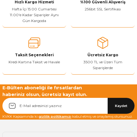
Hızlı Kargo Hizmeti
%100 Güvenli Alışveriş
Hafta İçi 15:00 Cumartesi
256bit SSL Sertifikası
11.00'e Kadar Siparişler Aynı
Gün Kargoda
Yetkiliye Gönder
Taksit Seçenekleri
Ücretsiz Kargo
Kredi Kartına Taksit ve Havale
3500 TL ve Üzeri Tüm
Siparişlerde
E-Bülten aboneliği ile fırsatlardan
haberiniz olsun, ücretsiz kayıt olun.
Kaydet
KVKK Kapsamında ki
gizlilik politikamızı
kabul etmiş ve onaylamış olursunuz.