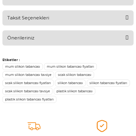
Taksit Seçenekleri
Ürünü Değerlendirerek Müşterilerimize Deneyiminizden Bahsedin
🤩
Önerileriniz
Ürünü Değerlendir
Bu ürünün fiyat bilgisi, resim, ürün açıklamalarında ve diğer
konularda yetersiz gördüğünüz noktaları öneri formunu kullanarak
Etiketler :
tarafımıza iletebilirsiniz.
mum silikon tabancası
mum silikon tabancası fiyatları
Görüş ve önerileriniz için teşekkür ederiz.
mum silikon tabancası tavsiye
sıcak silikon tabancası
sıcak silikon tabancası fiyatları
silikon tabancası
silikon tabancası fiyatları
Ürün resmi kalitesiz, bozuk veya görüntülenemiyor.
sıcak silikon tabancası tavsiye
plastik silikon tabancası
Ürün açıklamasında eksik bilgiler bulunuyor.
plastik silikon tabancası fiyatları
Sitenize Pek Güvenemedim
Ürün fiyatı diğer sitelerden daha pahalı.
Bu ürüne benzer farklı alternatifler olmalı.