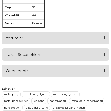
Çap :
35 mm
Yükseklik :
44 mm
Renk :
Kırmızı
Yorumlar
Taksit Seçenekleri
Ürünü Değerlendirerek Müşterilerimize Deneyiminizden Bahsedin
🤩
Önerileriniz
Ürünü Değerlendir
Bu ürünün fiyat bilgisi, resim, ürün açıklamalarında ve diğer
konularda yetersiz gördüğünüz noktaları öneri formunu kullanarak
Etiketler :
tarafımıza iletebilirsiniz.
metal panç
metal panç ölçüleri
metal panç fiyatları
Görüş ve önerileriniz için teşekkür ederiz.
metal panç çeşitleri
leo panç
panç fiyatları
metal delici panç fiyatları
panç çeşitleri
ahşap delici panç
ahşap delici panç fiyatları
Ürün resmi kalitesiz, bozuk veya görüntülenemiyor.