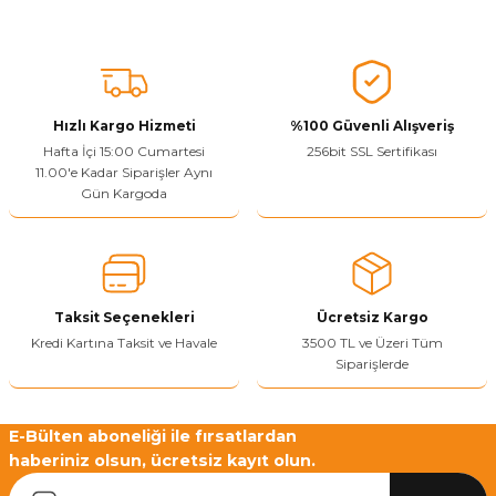
Ürün açıklamasında eksik bilgiler bulunuyor.
Sitenize Pek Güvenemedim
Ürün fiyatı diğer sitelerden daha pahalı.
Bu ürüne benzer farklı alternatifler olmalı.
Hızlı Kargo Hizmeti
%100 Güvenli Alışveriş
Hafta İçi 15:00 Cumartesi
256bit SSL Sertifikası
11.00'e Kadar Siparişler Aynı
Gün Kargoda
Yetkiliye Gönder
Taksit Seçenekleri
Ücretsiz Kargo
Kredi Kartına Taksit ve Havale
3500 TL ve Üzeri Tüm
Siparişlerde
E-Bülten aboneliği ile fırsatlardan
haberiniz olsun, ücretsiz kayıt olun.