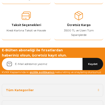
Sitenize Pek Güvenemedim
Ürün fiyatı diğer sitelerden daha pahalı.
Bu ürüne benzer farklı alternatifler olmalı.
Taksit Seçenekleri
Ücretsiz Kargo
Kredi Kartına Taksit ve Havale
3500 TL ve Üzeri Tüm
Siparişlerde
Yetkiliye Gönder
E-Bülten aboneliği ile fırsatlardan
haberiniz olsun, ücretsiz kayıt olun.
Kaydet
KVKK Kapsamında ki
gizlilik politikamızı
kabul etmiş ve onaylamış olursunuz.
Tüm Kategoriler