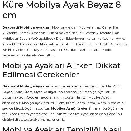
Küre Mobilya Ayak Beyaz 8
cm
Dekoratif Mobilya Ayakları
, Mobilya Ayakları Mobilyalarınızı Genellikle
Yüksekte Tutmak Amacıyla Kullanılmaktadırlar. Bu Sayede Yüksekte Olan
Mobilyalar Sudan Ve Oluşabilecek Diğer Etkenlerden Korunmaktadırlar Ayrıca
Yüksekte Oldukları İçin Mobilyalarınızın Altını Temizlemeniz Haliyle Daha Kolay
Bir Hale Gelecektir. Taşıma Kapasiteleri Oldukça Fazladır. Farklı Model
Seçenekleri Fazlasıyla Mevcuttur.
Mobilya Ayakları Alırken Dikkat
Edilmesi Gerekenler
Dekoratif Mobilya Ayakları
arasında renk ayrımı vardır bu renkler Altın,
Beyaz, Krom, Krem, Siyah ve diğer renk seçenekleri mobilya Ayakları ile
buluşmaktadır. Ölçülerine göre farklılık gösterirler. Bir Mobilya Ayağı
alacaksanız. Mobilya Ayak ölçüleri, 8 cm, 10 cm, 12 cm, 13 cm, 14 cm, 17 cm ve bu
şekilde birçok ölçü mevcuttur.
Mobilya Ayağı
üreten firmalar bu ölçüler ile
fabrikada üretim yapmaktadırlar. Evinize Mobilya Ayağı alacaksanız eğer bu
ölçüleri dikkate alarak almanızı öneririz.
Mobilya Ayakları Temizliği Nasıl