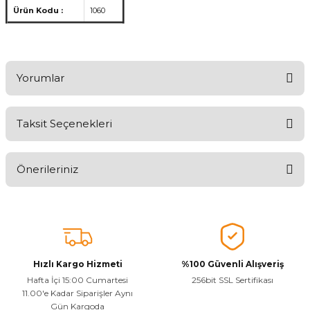
Ürün Kodu :
1060
Yorumlar
Taksit Seçenekleri
Ürünü Değerlendirerek Müşterilerimize Deneyiminizden Bahsedin
🤩
Önerileriniz
Ürünü Değerlendir
Bu ürünün fiyat bilgisi, resim, ürün açıklamalarında ve diğer
konularda yetersiz gördüğünüz noktaları öneri formunu kullanarak
tarafımıza iletebilirsiniz.
Görüş ve önerileriniz için teşekkür ederiz.
Hızlı Kargo Hizmeti
%100 Güvenli Alışveriş
Ürün resmi kalitesiz, bozuk veya görüntülenemiyor.
Hafta İçi 15:00 Cumartesi
256bit SSL Sertifikası
11.00'e Kadar Siparişler Aynı
Ürün açıklamasında eksik bilgiler bulunuyor.
Gün Kargoda