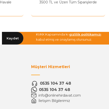
 Havale
3500 TL ve Üzeri Tüm Siparişlerde
KVKK Kapsamında ki
gizlilik politikamızı
Kaydet
kabul etmiş ve onaylamış olursunuz.
Müşteri Hizmetleri
0535 104 37 48
0535 104 37 48
info@onlinehirdavat.com
İletişim Bilgilerimiz