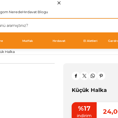
rgom Nerede
Hırdavat Blogu
re
Mutfak
Hırdavat
El Aletleri
Gardr
ük Halka
Küçük Halka
%17
24,0
indirim