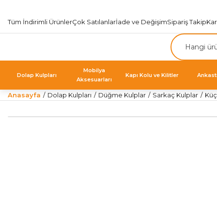
Tüm İndirimli Ürünler
Çok Satılanlar
İade ve Değişim
Sipariş Takip
Ka
Mobilya
Dolap Kulpları
Kapı Kolu ve Kilitler
Ankast
Aksesuarları
Anasayfa
Dolap Kulpları
Düğme Kulplar
Sarkaç Kulplar
Küç