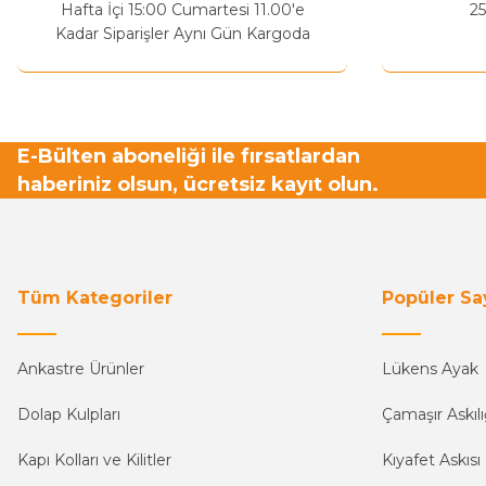
Hafta İçi 15:00 Cumartesi 11.00'e
25
Bu ürüne benzer farklı alternatifler olmalı.
Kadar Siparişler Aynı Gün Kargoda
E-Bülten aboneliği ile fırsatlardan
haberiniz olsun, ücretsiz kayıt olun.
Tüm Kategoriler
Popüler Sa
Ankastre Ürünler
Lükens Ayak
Dolap Kulpları
Çamaşır Askılı
Kapı Kolları ve Kilitler
Kıyafet Askısı