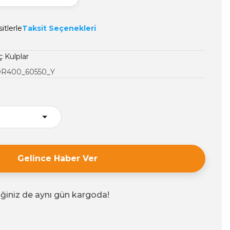
itlerle
Taksit Seçenekleri
ç Kulplar
R400_60550_Y
Gelince Haber Ver
iğiniz de aynı gün kargoda!