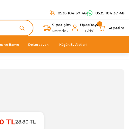
0535 104 37 48
0535 104 37 48
Siparişim
Üye/Bayi
Sepetim
Nerede?
Girişi
op ve Banyo
Dekorasyon
Küçük Ev Aletleri
0 TL
28,80 TL