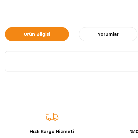
Ürün Bilgisi
Yorumlar
Bu ürünün fiyat bilgisi, resim, ürün açıklamalarında ve diğer ko
Görüş ve önerileriniz için teşekkür ederiz.
Ürün resmi kalitesiz, bozuk veya görüntülenemiyor.
Ürün açıklamasında eksik bilgiler bulunuyor.
Sitenize Pek Güvenemedim
Hızlı Kargo Hizmeti
%10
Ürün fiyatı diğer sitelerden daha pahalı.