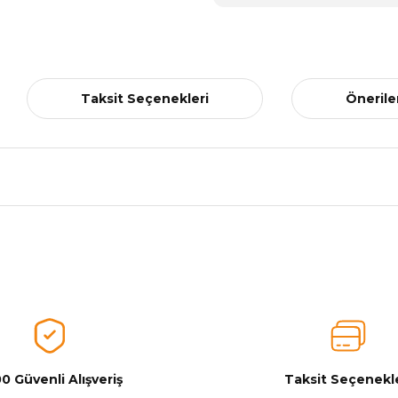
Taksit Seçenekleri
Önerile
nularda yetersiz gördüğünüz noktaları öneri formunu kullanarak tarafımız
Ürünü Değerlendirerek Müşterilerimize Deneyiminizden Bahsedin🤩
Ürünü Değerlendir
0 Güvenli Alışveriş
Taksit Seçenekle