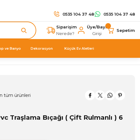
0535 104 37 48
0535 104 37 48
Siparişim
Üye/Bayi
Sepetim
Nerede?
Girişi
op ve Banyo
Dekorasyon
Küçük Ev Aletleri
n tüm ürünleri
vc Traşlama Bıçağı ( Çift Rulmanlı ) 6