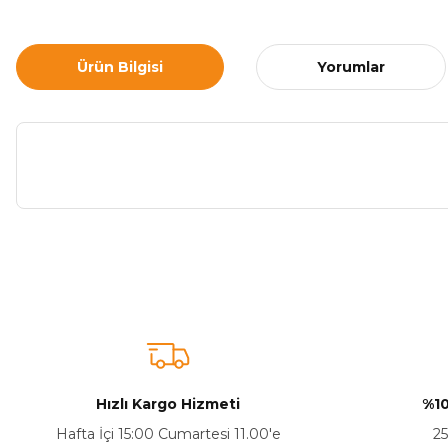
Ürün Bilgisi
Yorumlar
Bu ürünün fiyat bilgisi, resim, ürün açıklamalarında ve diğer ko
Görüş ve önerileriniz için teşekkür ederiz.
Ürün resmi kalitesiz, bozuk veya görüntülenemiyor.
Ürün açıklamasında eksik bilgiler bulunuyor.
Sitenize Pek Güvenemedim
Hızlı Kargo Hizmeti
%10
Ürün fiyatı diğer sitelerden daha pahalı.
Hafta İçi 15:00 Cumartesi 11.00'e
25