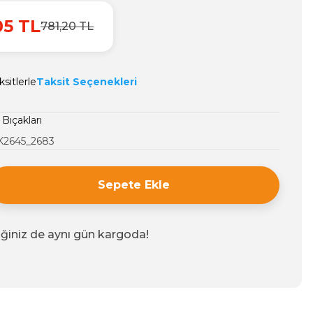
05 TL
781,20 TL
sitlerle
Taksit Seçenekleri
Bıçakları
K2645_2683
Sepete Ekle
iğiniz de aynı gün kargoda!