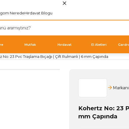
rgom Nerede
Hırdavat Blogu
re
Mutfak
Hırdavat
El Aletleri
Gardr
z No: 23 Pvc Traşlama Bıçağı ( Çift Rulmanlı ) 6 mm Çapında
Markanı
Kohertz No: 23 P
mm Çapında