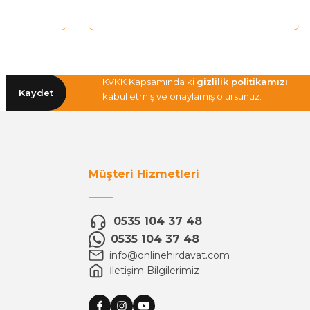
KVKK Kapsamında ki
gizlilik politikamızı
Kaydet
kabul etmiş ve onaylamış olursunuz.
Müşteri Hizmetleri
0535 104 37 48
0535 104 37 48
info@onlinehirdavat.com
İletişim Bilgilerimiz