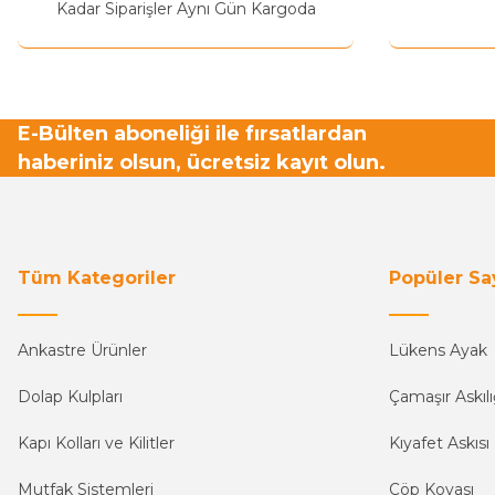
Bu ürüne benzer farklı alternatifler olmalı.
Kadar Siparişler Aynı Gün Kargoda
E-Bülten aboneliği ile fırsatlardan
haberiniz olsun, ücretsiz kayıt olun.
Tüm Kategoriler
Popüler Sa
Ankastre Ürünler
Lükens Ayak
Dolap Kulpları
Çamaşır Askılı
Kapı Kolları ve Kilitler
Kıyafet Askısı
Mutfak Sistemleri
Çöp Kovası