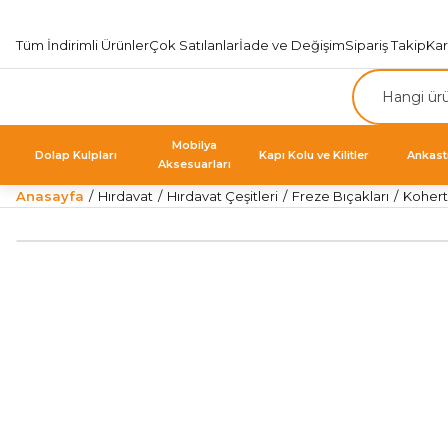
Tüm İndirimli Ürünler
Çok Satılanlar
İade ve Değişim
Sipariş Takip
Ka
Mobilya
Dolap Kulpları
Kapı Kolu ve Kilitler
Ankast
Aksesuarları
Anasayfa
Hırdavat
Hırdavat Çeşitleri
Freze Bıçakları
Kohert