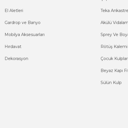
El Aletleri
Teka Ankastr
Gardrop ve Banyo
Akülü Vidala
Mobilya Aksesuarları
Sprey Ve Boya
Hırdavat
Rötüş Kalemi
Dekorasyon
Çocuk Kulplar
Beyaz Kapı Fit
Sülün Kulp