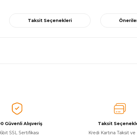
Taksit Seçenekleri
Önerile
nularda yetersiz gördüğünüz noktaları öneri formunu kullanarak tarafımız
Ürünü Değerlendirerek Müşterilerimize Deneyiminizden Bahsedin🤩
Ürünü Değerlendir
0 Güvenli Alışveriş
Taksit Seçenekle
6bit SSL Sertifikası
Kredi Kartına Taksit ve