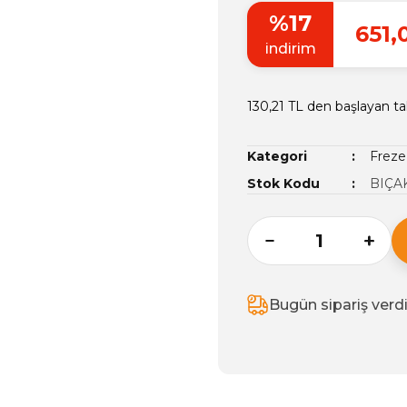
%17
651,
indirim
130,21 TL den başlayan tak
Kategori
Freze 
Stok Kodu
BIÇA
Bugün sipariş verd