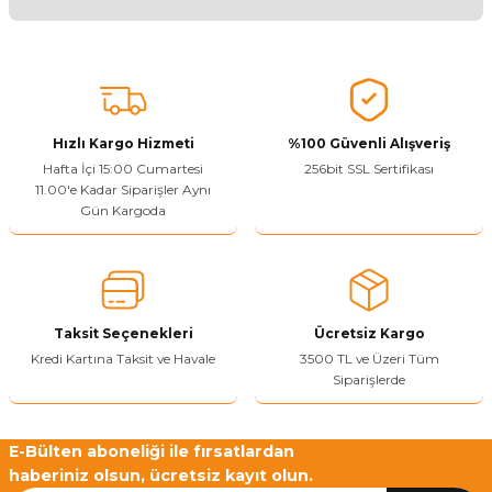
Ürünü Değerlendir
Bu ürünün fiyat bilgisi, resim, ürün açıklamalarında ve diğer
konularda yetersiz gördüğünüz noktaları öneri formunu kullanarak
tarafımıza iletebilirsiniz.
Görüş ve önerileriniz için teşekkür ederiz.
Hızlı Kargo Hizmeti
%100 Güvenli Alışveriş
Ürün resmi kalitesiz, bozuk veya görüntülenemiyor.
Hafta İçi 15:00 Cumartesi
256bit SSL Sertifikası
11.00'e Kadar Siparişler Aynı
Ürün açıklamasında eksik bilgiler bulunuyor.
Gün Kargoda
Sitenize Pek Güvenemedim
Ürün fiyatı diğer sitelerden daha pahalı.
Bu ürüne benzer farklı alternatifler olmalı.
Taksit Seçenekleri
Ücretsiz Kargo
Kredi Kartına Taksit ve Havale
3500 TL ve Üzeri Tüm
Siparişlerde
Yetkiliye Gönder
E-Bülten aboneliği ile fırsatlardan
haberiniz olsun, ücretsiz kayıt olun.