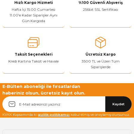
Hızlı Kargo Hizmeti
%100 Güvenli Alışveriş
Hafta İçi 15:00 Cumartesi
256bit SSL Sertifikası
11.00'e Kadar Siparişler Aynı
Gün Kargoda
Yetkiliye Gönder
Taksit Seçenekleri
Ücretsiz Kargo
Kredi Kartına Taksit ve Havale
3500 TL ve Üzeri Tüm
Siparişlerde
E-Bülten aboneliği ile fırsatlardan
haberiniz olsun, ücretsiz kayıt olun.
Kaydet
KVKK Kapsamında ki
gizlilik politikamızı
kabul etmiş ve onaylamış olursunuz.