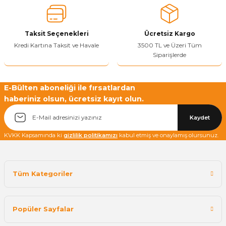
Ürün fiyatı diğer sitelerden daha pahalı.
Bu ürüne benzer farklı alternatifler olmalı.
Taksit Seçenekleri
Ücretsiz Kargo
Kredi Kartına Taksit ve Havale
3500 TL ve Üzeri Tüm
Siparişlerde
Yetkiliye Gönder
E-Bülten aboneliği ile fırsatlardan
haberiniz olsun, ücretsiz kayıt olun.
Kaydet
KVKK Kapsamında ki
gizlilik politikamızı
kabul etmiş ve onaylamış olursunuz.
Tüm Kategoriler
Popüler Sayfalar