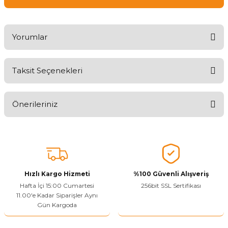
Yorumlar
Taksit Seçenekleri
Ürünü Değerlendirerek Müşterilerimize Deneyiminizden Bahsedin
🤩
Önerileriniz
Ürünü Değerlendir
Bu ürünün fiyat bilgisi, resim, ürün açıklamalarında ve diğer
konularda yetersiz gördüğünüz noktaları öneri formunu kullanarak
tarafımıza iletebilirsiniz.
Görüş ve önerileriniz için teşekkür ederiz.
Hızlı Kargo Hizmeti
%100 Güvenli Alışveriş
Ürün resmi kalitesiz, bozuk veya görüntülenemiyor.
Hafta İçi 15:00 Cumartesi
256bit SSL Sertifikası
11.00'e Kadar Siparişler Aynı
Ürün açıklamasında eksik bilgiler bulunuyor.
Gün Kargoda
Sitenize Pek Güvenemedim