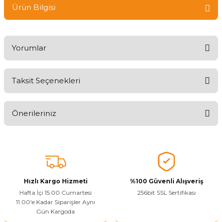
Ürün Bilgisi
Yorumlar
Taksit Seçenekleri
Ürünü Değerlendirerek Müşterilerimize Deneyiminizden Bahsedin
🤩
Önerileriniz
Ürünü Değerlendir
Bu ürünün fiyat bilgisi, resim, ürün açıklamalarında ve diğer
konularda yetersiz gördüğünüz noktaları öneri formunu kullanarak
tarafımıza iletebilirsiniz.
Görüş ve önerileriniz için teşekkür ederiz.
Hızlı Kargo Hizmeti
%100 Güvenli Alışveriş
Ürün resmi kalitesiz, bozuk veya görüntülenemiyor.
Hafta İçi 15:00 Cumartesi
256bit SSL Sertifikası
11.00'e Kadar Siparişler Aynı
Ürün açıklamasında eksik bilgiler bulunuyor.
Gün Kargoda
Sitenize Pek Güvenemedim