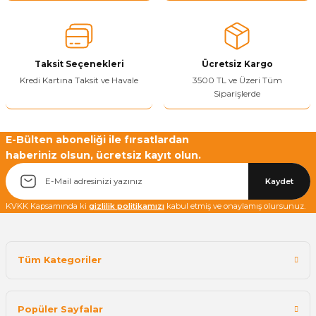
Ürün fiyatı diğer sitelerden daha pahalı.
Bu ürüne benzer farklı alternatifler olmalı.
Taksit Seçenekleri
Ücretsiz Kargo
Kredi Kartına Taksit ve Havale
3500 TL ve Üzeri Tüm
Siparişlerde
Yetkiliye Gönder
E-Bülten aboneliği ile fırsatlardan
haberiniz olsun, ücretsiz kayıt olun.
Kaydet
KVKK Kapsamında ki
gizlilik politikamızı
kabul etmiş ve onaylamış olursunuz.
Tüm Kategoriler
Popüler Sayfalar