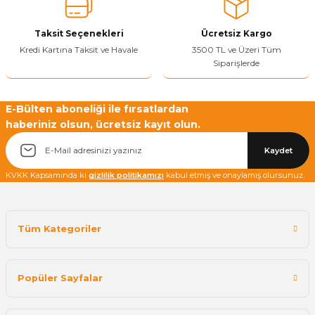
Bu ürüne benzer farklı alternatifler olmalı.
Taksit Seçenekleri
Ücretsiz Kargo
Kredi Kartına Taksit ve Havale
3500 TL ve Üzeri Tüm
Siparişlerde
Yetkiliye Gönder
E-Bülten aboneliği ile fırsatlardan
haberiniz olsun, ücretsiz kayıt olun.
Kaydet
KVKK Kapsamında ki
gizlilik politikamızı
kabul etmiş ve onaylamış olursunuz.
Tüm Kategoriler
Popüler Sayfalar