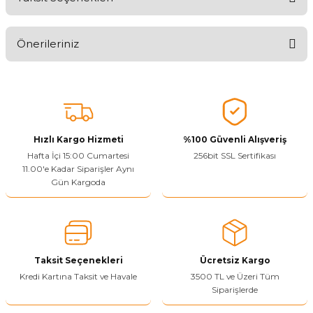
Ürünü Değerlendirerek Müşterilerimize Deneyiminizden Bahsedin
🤩
Önerileriniz
Ürünü Değerlendir
Bu ürünün fiyat bilgisi, resim, ürün açıklamalarında ve diğer
konularda yetersiz gördüğünüz noktaları öneri formunu kullanarak
tarafımıza iletebilirsiniz.
Görüş ve önerileriniz için teşekkür ederiz.
Hızlı Kargo Hizmeti
%100 Güvenli Alışveriş
Ürün resmi kalitesiz, bozuk veya görüntülenemiyor.
Hafta İçi 15:00 Cumartesi
256bit SSL Sertifikası
11.00'e Kadar Siparişler Aynı
Ürün açıklamasında eksik bilgiler bulunuyor.
Gün Kargoda
Sitenize Pek Güvenemedim
Ürün fiyatı diğer sitelerden daha pahalı.
Bu ürüne benzer farklı alternatifler olmalı.
Taksit Seçenekleri
Ücretsiz Kargo
Kredi Kartına Taksit ve Havale
3500 TL ve Üzeri Tüm
Siparişlerde