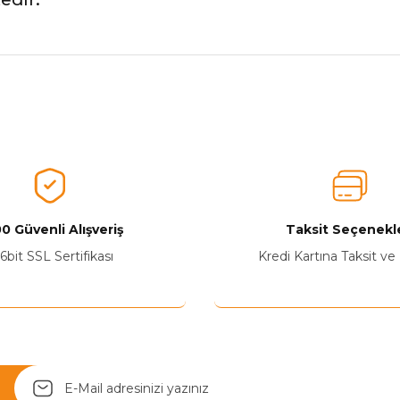
nularda yetersiz gördüğünüz noktaları öneri formunu kullanarak tarafımız
Ürünü Değerlendirerek Müşterilerimize Deneyiminizden Bahsedin🤩
Ürünü Değerlendir
0 Güvenli Alışveriş
Taksit Seçenekle
6bit SSL Sertifikası
Kredi Kartına Taksit ve
Yetkiliye Gönder