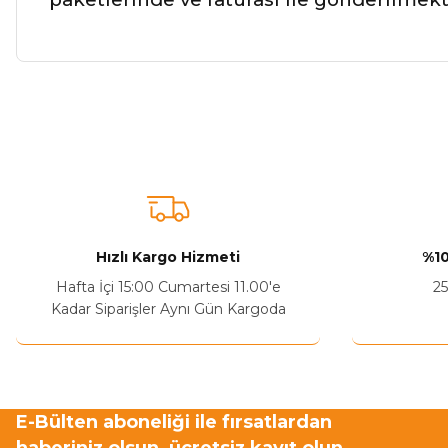
Bu ürünün fiyat bilgisi, resim, ürün açıklamalarında ve diğer ko
Görüş ve önerileriniz için teşekkür ederiz.
Ürün resmi kalitesiz, bozuk veya görüntülenemiyor.
Ürün açıklamasında eksik bilgiler bulunuyor.
Sitenize Pek Güvenemedim
Hızlı Kargo Hizmeti
%10
Ürün fiyatı diğer sitelerden daha pahalı.
Hafta İçi 15:00 Cumartesi 11.00'e
25
Bu ürüne benzer farklı alternatifler olmalı.
Kadar Siparişler Aynı Gün Kargoda
E-Bülten aboneliği ile fırsatlardan