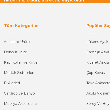
haberiniz olsun, ücretsiz kayıt olun.
Tüm Kategoriler
Popüler Sa
Ankastre Ürünler
Lükens Ayak
Dolap Kulpları
Çamaşır Askılı
Kapı Kolları ve Kilitler
Kıyafet Askısı
Mutfak Sistemleri
Çöp Kovası
El Aletleri
Teka Ankastr
Gardrop ve Banyo
Akülü Vidala
Mobilya Aksesuarları
Sprey Ve Boya