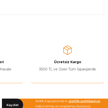
a iletebilirsiniz.
ri
Ücretsiz Kargo
 Havale
3500 TL ve Üzeri Tüm Siparişlerde
KVKK Kapsamında ki
gizlilik politikamızı
Kaydet
kabul etmiş ve onaylamış olursunuz.