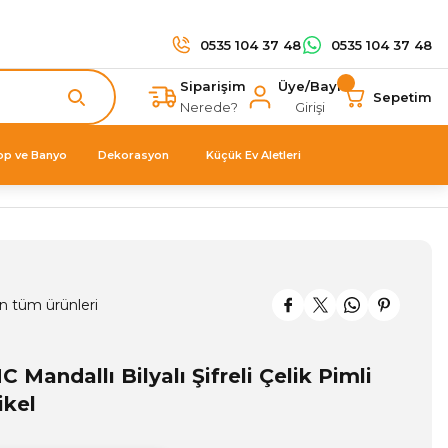
0535 104 37 48
0535 104 37 48
Siparişim
Üye/Bayi
Sepetim
Nerede?
Girişi
op ve Banyo
Dekorasyon
Küçük Ev Aletleri
n tüm ürünleri
C Mandallı Bilyalı Şifreli Çelik Pimli
ikel