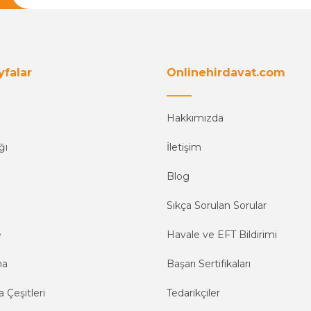
yfalar
Onlinehirdavat.com
Hakkımızda
ğı
İletişim
Blog
Sıkça Sorulan Sorular
e
Havale ve EFT Bildirimi
ma
Başarı Sertifikaları
 Çeşitleri
Tedarikçiler