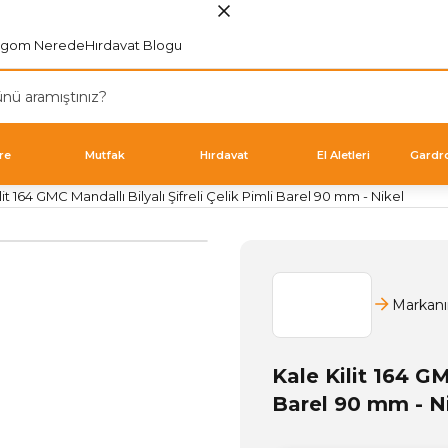
rgom Nerede
Hırdavat Blogu
re
Mutfak
Hırdavat
El Aletleri
Gardr
lit 164 GMC Mandallı Bilyalı Şifreli Çelik Pimli Barel 90 mm - Nikel
Markanı
Kale Kilit 164 GM
Barel 90 mm - N