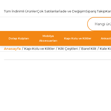
Tüm İndirimli Ürünler
Çok Satılanlar
İade ve Değişim
Sipariş Takip
Ka
Mobilya
Dolap Kulpları
Kapı Kolu ve Kilitler
Ankast
Aksesuarları
Anasayfa
Kapı Kolu ve Kilitler
Kilit Çeşitleri
Barel Kilit
Kale Ki