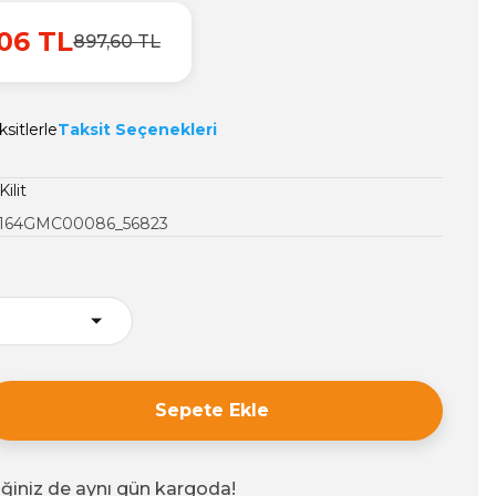
06 TL
897,60 TL
sitlerle
Taksit Seçenekleri
Kilit
164GMC00086_56823
Sepete Ekle
iğiniz de aynı gün kargoda!