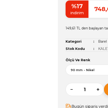
%17
748,
indirim
149,61 TL den başlayan tak
Kategori
Barel 
Stok Kodu
KALE
Ölçü Ve Renk
Bugün sipariş verd