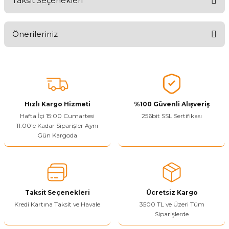
Taksit Seçenekleri
Ürünü Değerlendirerek Müşterilerimize Deneyiminizden Bahsedin
🤩
Önerileriniz
Ürünü Değerlendir
Bu ürünün fiyat bilgisi, resim, ürün açıklamalarında ve diğer
konularda yetersiz gördüğünüz noktaları öneri formunu kullanarak
tarafımıza iletebilirsiniz.
Görüş ve önerileriniz için teşekkür ederiz.
Hızlı Kargo Hizmeti
%100 Güvenli Alışveriş
Ürün resmi kalitesiz, bozuk veya görüntülenemiyor.
Hafta İçi 15:00 Cumartesi
256bit SSL Sertifikası
11.00'e Kadar Siparişler Aynı
Ürün açıklamasında eksik bilgiler bulunuyor.
Gün Kargoda
Sitenize Pek Güvenemedim
Ürün fiyatı diğer sitelerden daha pahalı.
Bu ürüne benzer farklı alternatifler olmalı.
Taksit Seçenekleri
Ücretsiz Kargo
Kredi Kartına Taksit ve Havale
3500 TL ve Üzeri Tüm
Siparişlerde