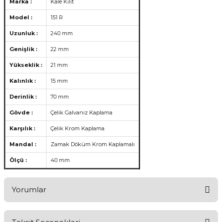
Marka :
Kale Kilit
Model :
151 R
Uzunluk :
240 mm
Genişlik :
22 mm
Yükseklik :
21 mm
Kalınlık :
15 mm
Derinlik :
70 mm
Gövde :
Çelik Galvaniz Kaplama
Karşılık :
Çelik Krom Kaplama
Mandal :
Zamak Döküm Krom Kaplamalı
Ölçü :
40 mm
Yorumlar