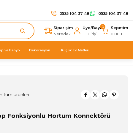
0535 104 37 48
0535 104 37 48
0
Siparişim
Üye/Bayi
Sepetim
Nerede?
Girişi
0,00 TL
op ve Banyo
Dekorasyon
Küçük Ev Aletleri
n tüm ürünleri
top Fonksiyonlu Hortum Konnektörü