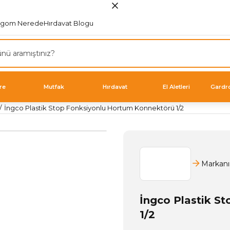
rgom Nerede
Hırdavat Blogu
re
Mutfak
Hırdavat
El Aletleri
Gardr
İngco Plastik Stop Fonksiyonlu Hortum Konnektörü 1/2
Markanı
İngco Plastik S
1/2