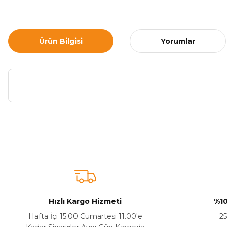
Ürün Bilgisi
Yorumlar
Bu ürünün fiyat bilgisi, resim, ürün açıklamalarında ve diğer ko
Görüş ve önerileriniz için teşekkür ederiz.
Ürün resmi kalitesiz, bozuk veya görüntülenemiyor.
Ürün açıklamasında eksik bilgiler bulunuyor.
Sitenize Pek Güvenemedim
Hızlı Kargo Hizmeti
%10
Ürün fiyatı diğer sitelerden daha pahalı.
Hafta İçi 15:00 Cumartesi 11.00'e
25
Bu ürüne benzer farklı alternatifler olmalı.