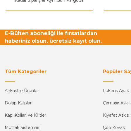
Kadar Siparişler Aynı Gün Kargoda
E-Bülten aboneliği ile fırsatlardan
haberiniz olsun, ücretsiz kayıt olun.
Tüm Kategoriler
Popüler Sa
Ankastre Ürünler
Lükens Ayak
Dolap Kulpları
Çamaşır Askılı
Kapı Kolları ve Kilitler
Kıyafet Askısı
Mutfak Sistemleri
Çöp Kovası