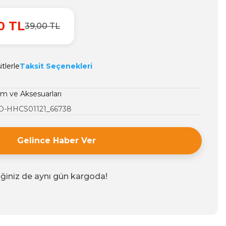
0 TL
39,00 TL
tlerle
Taksit Seçenekleri
m ve Aksesuarları
O-HHCS01121_66738
Gelince Haber Ver
iğiniz de aynı gün kargoda!