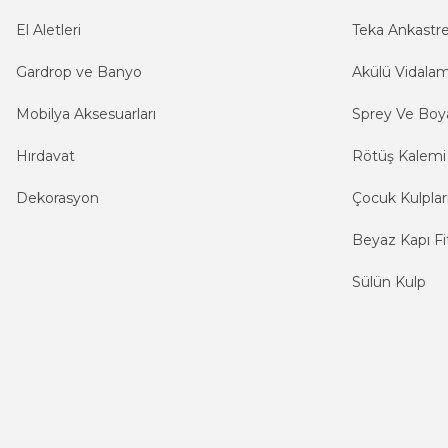
El Aletleri
Teka Ankastr
Gardrop ve Banyo
Akülü Vidala
Mobilya Aksesuarları
Sprey Ve Boya
Hırdavat
Rötüş Kalemi
Dekorasyon
Çocuk Kulplar
Beyaz Kapı Fit
Sülün Kulp