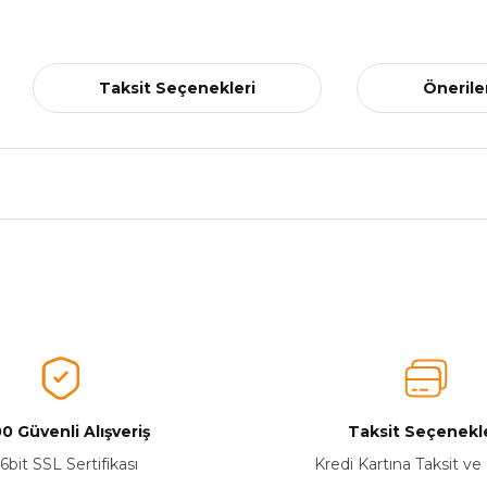
Taksit Seçenekleri
Önerile
nularda yetersiz gördüğünüz noktaları öneri formunu kullanarak tarafımız
Ürünü Değerlendirerek Müşterilerimize Deneyiminizden Bahsedin🤩
Ürünü Değerlendir
0 Güvenli Alışveriş
Taksit Seçenekle
6bit SSL Sertifikası
Kredi Kartına Taksit ve