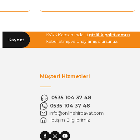
KVKK Kapsamında ki
gizlilik politikamızı
Kaydet
kabul etmiş ve onaylamış olursunuz.
Müşteri Hizmetleri
0535 104 37 48
0535 104 37 48
info@onlinehirdavat.com
İletişim Bilgilerimiz