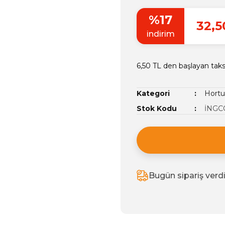
%17
32,5
indirim
6,50 TL den başlayan taksi
Kategori
Hortu
Stok Kodu
İNGC
Bugün sipariş verd