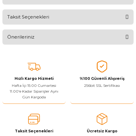
Taksit Seçenekleri
Ürünü Değerlendirerek Müşterilerimize Deneyiminizden Bahsedin
🤩
Önerileriniz
Ürünü Değerlendir
Bu ürünün fiyat bilgisi, resim, ürün açıklamalarında ve diğer
konularda yetersiz gördüğünüz noktaları öneri formunu kullanarak
tarafımıza iletebilirsiniz.
Görüş ve önerileriniz için teşekkür ederiz.
Hızlı Kargo Hizmeti
%100 Güvenli Alışveriş
Ürün resmi kalitesiz, bozuk veya görüntülenemiyor.
Hafta İçi 15:00 Cumartesi
256bit SSL Sertifikası
11.00'e Kadar Siparişler Aynı
Ürün açıklamasında eksik bilgiler bulunuyor.
Gün Kargoda
Sitenize Pek Güvenemedim
Ürün fiyatı diğer sitelerden daha pahalı.
Bu ürüne benzer farklı alternatifler olmalı.
Taksit Seçenekleri
Ücretsiz Kargo